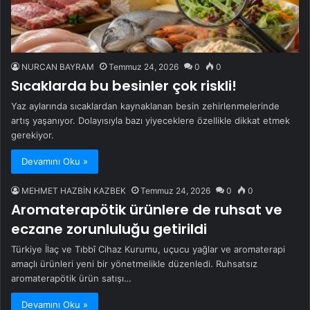
NURCAN BAYRAM
Temmuz 24, 2026
0
0
Sıcaklarda bu besinler çok riskli!
Yaz aylarında sıcaklardan kaynaklanan besin zehirlenmelerinde
artış yaşanıyor. Dolayısıyla bazı yiyeceklere özellikle dikkat etmek
gerekiyor.
Devamını Oku »
MEHMET HAZBİN KAZBEK
Temmuz 24, 2026
0
0
Aromaterapötik ürünlere de ruhsat ve
eczane zorunluluğu getirildi
Türkiye İlaç ve Tıbbî Cihaz Kurumu, uçucu yağlar ve aromaterapi
amaçlı ürünleri yeni bir yönetmelikle düzenledi. Ruhsatsız
aromaterapötik ürün satışı…
Devamını Oku »