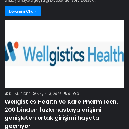
amacıyla hayata geçirdiği Diyabet Sensörü Destek…
Devamını Oku »
DİLAN BİÇER
Mayıs 13, 2026
0
0
Wellgistics Health ve Kare PharmTech,
200 binden fazla hastaya erişimi
genişleten ortak girişimi hayata
geçiriyor