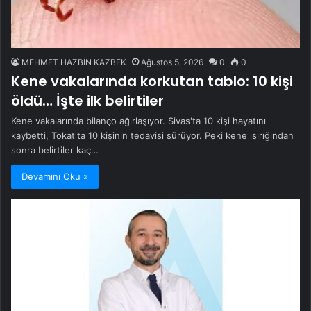
MEHMET HAZBİN KAZBEK
Ağustos 5, 2026
0
0
Kene vakalarında korkutan tablo: 10 kişi
öldü… İşte ilk belirtiler
Kene vakalarında bilanço ağırlaşıyor. Sivas'ta 10 kişi hayatını
kaybetti, Tokat'ta 10 kişinin tedavisi sürüyor. Peki kene ısırığından
sonra belirtiler kaç…
Devamını Oku »