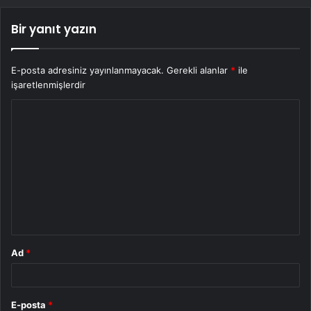
Bir yanıt yazın
E-posta adresiniz yayınlanmayacak.
Gerekli alanlar
*
ile
işaretlenmişlerdir
Y
o
r
u
m
*
Ad
*
E-posta
*