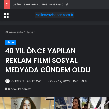
Selfie çekerken sulama kanalına düştü
Menü
Anasayfa
/
Haber
Haber
40 YIL ÖNCE YAPILAN
REKLAM FİLMİ SOSYAL
MEDYADA GÜNDEM OLDU
ÖNDER TURGUT AVCU
Ocak 17, 2023
0
8
Bir dakikadan az