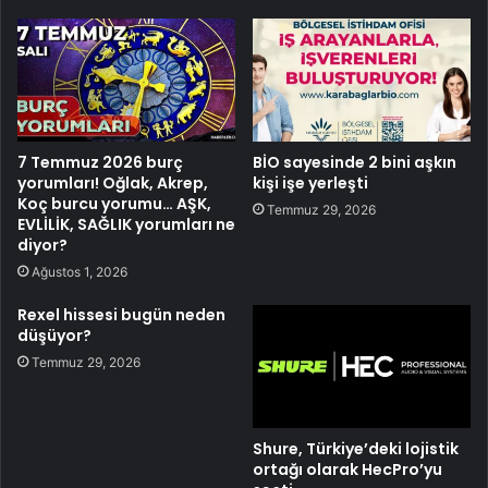
7 Temmuz 2026 burç
BİO sayesinde 2 bini aşkın
yorumları! Oğlak, Akrep,
kişi işe yerleşti
Koç burcu yorumu… AŞK,
Temmuz 29, 2026
EVLİLİK, SAĞLIK yorumları ne
diyor?
Ağustos 1, 2026
Rexel hissesi bugün neden
düşüyor?
Temmuz 29, 2026
Shure, Türkiye’deki lojistik
ortağı olarak HecPro’yu