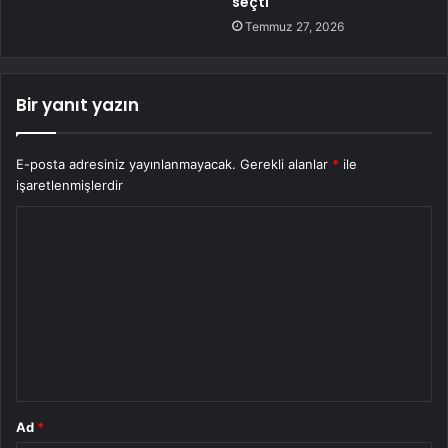
seçti
Temmuz 27, 2026
Bir yanıt yazın
E-posta adresiniz yayınlanmayacak.
Gerekli alanlar
*
ile
işaretlenmişlerdir
Y
o
r
u
m
*
Ad
*