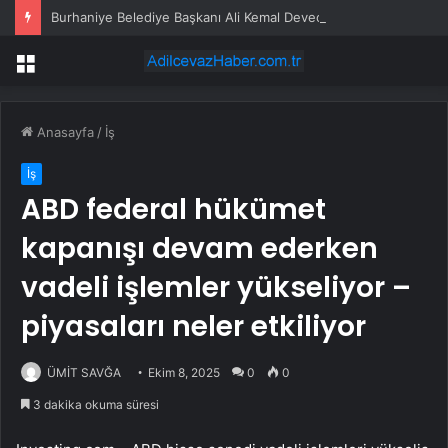
Burhaniye Belediye Başkanı Ali Kemal Deveciler CHP’den istifa etti
Menü
Anasayfa
/
İş
İş
ABD federal hükümet
kapanışı devam ederken
vadeli işlemler yükseliyor –
piyasaları neler etkiliyor
ÜMİT SAVĞA
Ekim 8, 2025
0
0
3 dakika okuma süresi