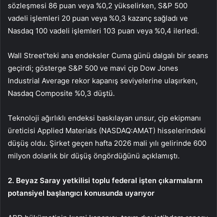
sözleşmesi 86 puan veya %0,2 yükselirken,
S&P 500
vadeli işlemleri 20 puan veya %0,3 kazanç sağladı ve
Nasdaq 100 vadeli işlemleri 103 puan veya %0,4 ilerledi.
Wall Street’teki ana endeksler Cuma günü dalgalı bir seans
geçirdi; gösterge S&P 500 ve mavi çip
Dow Jones
Industrial Average
rekor kapanış seviyelerine ulaşırken,
Nasdaq Composite %0,3 düştü.
Teknoloji ağırlıklı endeksi baskılayan unsur, çip ekipmanı
üreticisi
Applied Materials (NASDAQ:AMAT)
hisselerindeki
düşüş oldu. Şirket geçen hafta 2026 mali yılı gelirinde 600
milyon dolarlık bir düşüş öngördüğünü açıklamıştı.
2. Beyaz Saray yetkilisi toplu federal işten çıkarmaların
potansiyel başlangıcı konusunda uyarıyor