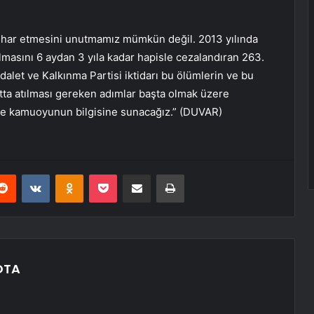
tihar etmesini unutmamız mümkün değil. 2013 yılında
masını 6 aydan 3 yıla kadar hapisle cezalandıran 263.
alet ve Kalkınma Partisi iktidarı bu ölümlerin ve bu
tta atılması gereken adımlar başta olmak üzere
ede kamuoyunun bilgisine sunacağız.” (DUVAR)
erest
Reddit
VKontakte
Odnoklassniki
Pocket
E-Posta ile paylaş
Yazdır
OTA