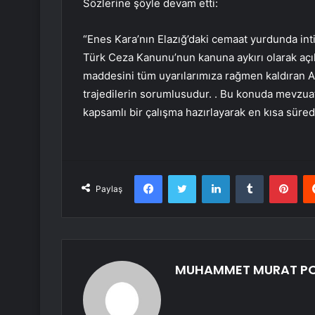
Sözlerine şöyle devam etti:
“Enes Kara’nın Elazığ’daki cemaat yurdunda in
Türk Ceza Kanunu’nun kanuna aykırı olarak açıl
maddesini tüm uyarılarımıza rağmen kaldıran Ad
trajedilerin sorumlusudur. . Bu konuda mevzua
kapsamlı bir çalışma hazırlayarak en kısa sür
Facebook
Twitter
LinkedIn
Tumblr
Pint
Paylaş
MUHAMMET MURAT P