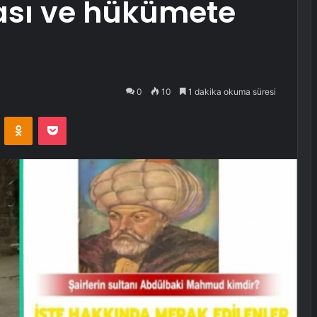
ası ve hükümete
0
10
1 dakika okuma süresi
VKontakte
Odnoklassniki
Pocket