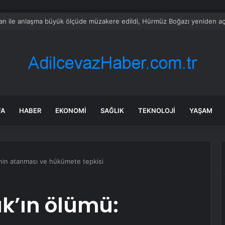
Başkanı Duran: TRT World’ün New York Festivals’te 17 ödüle layık görülme
FA
HABER
EKONOMI
SAĞLIK
TEKNOLOJI
YAŞAM
nin atanması ve hükümete tepkisi
k’ın ölümü: