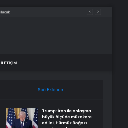
si son derece kıymetlidir
İLETIŞIM
Son Eklenen
Trump: İran ile anlaşma
büyük ölçüde müzakere
edildi, Hürmüz Boğazı