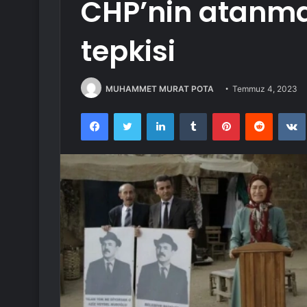
CHP’nin atanm
tepkisi
MUHAMMET MURAT POTA
Temmuz 4, 2023
Facebook
Twitter
LinkedIn
Tumblr
Pinterest
Reddit