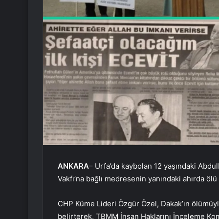
ANKARA
– Urfa’da kaybolan 12 yaşındaki Abdu
Vakfı’na bağlı medresenin yanındaki ahırda ölü
CHP Küme Lideri Özgür Özel, Dakak’ın ölümüyle i
belirterek, TBMM İnsan Haklarını İnceleme K