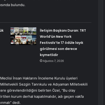
rısında bulundu.
ük
İletişim Başkanı Duran: TRT
World’ün New York
Festivals’te 17 ödüle layık
görülmesi son derece
kıymetlidir
Ağustos 7, 2026
eclisi İnsan Haklarını İnceleme Kurulu üyeleri
 Milletvekili Sezgin Tanrıkulu ve Adıyaman Milletvekili
e görevlendirildiğini belirten Özel, “Bu olay
rtilen kurum derhal kapatılmalıdır, adı geçen vakfa
lınmalı” dedi.