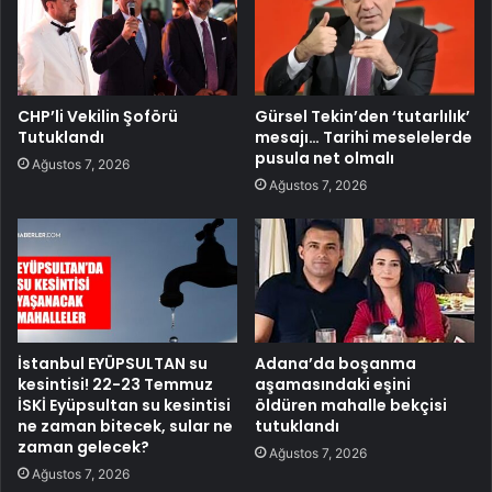
CHP’li Vekilin Şoförü
Gürsel Tekin’den ‘tutarlılık’
Tutuklandı
mesajı… Tarihi meselelerde
pusula net olmalı
Ağustos 7, 2026
Ağustos 7, 2026
İstanbul EYÜPSULTAN su
Adana’da boşanma
kesintisi! 22-23 Temmuz
aşamasındaki eşini
İSKİ Eyüpsultan su kesintisi
öldüren mahalle bekçisi
ne zaman bitecek, sular ne
tutuklandı
zaman gelecek?
Ağustos 7, 2026
Ağustos 7, 2026