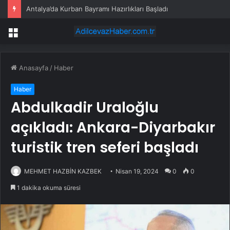
Antalya’da Kurban Bayramı Hazırlıkları Başladı
Menü
Anasayfa
/
Haber
Haber
Abdulkadir Uraloğlu
açıkladı: Ankara-Diyarbakır
turistik tren seferi başladı
MEHMET HAZBİN KAZBEK
Nisan 19, 2024
0
0
1 dakika okuma süresi