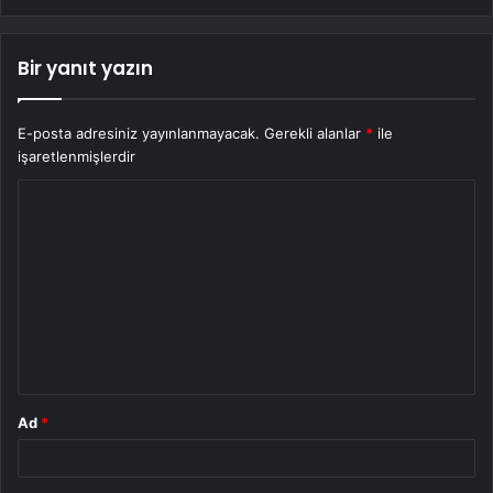
Bir yanıt yazın
E-posta adresiniz yayınlanmayacak.
Gerekli alanlar
*
ile
işaretlenmişlerdir
Y
o
r
u
m
*
Ad
*