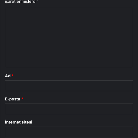
işaretlenmişlerdir
Y
o
r
u
m
*
Ad
*
E-posta
*
İnternet sitesi