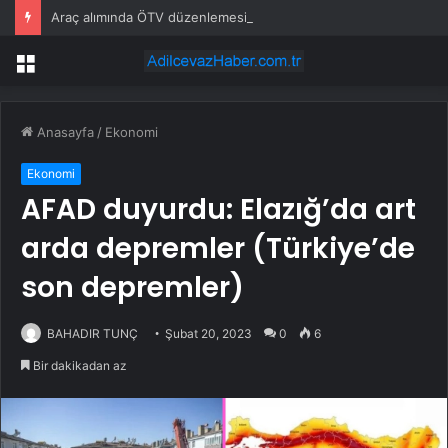
Araç alımında ÖTV düzenlemesi: Vatandaşlar bayilere akın etti
Menü
Anasayfa
/
Ekonomi
Ekonomi
AFAD duyurdu: Elazığ’da art
arda depremler (Türkiye’de
son depremler)
BAHADIR TUNÇ
Şubat 20, 2023
0
6
Bir dakikadan az