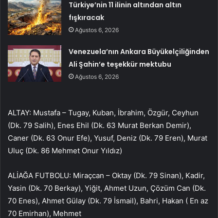
Türkiye’nin 11 ilinin altından altın
fışkıracak
Ağustos 6, 2026
Venezuela’nın Ankara Büyükelçiliğinden
Ali Şahin’e teşekkür mektubu
Ağustos 6, 2026
ALTAY: Mustafa – Tugay, Kuban, İbrahim, Özgür, Ceyhun
(Dk. 79 Salih), Enes Ehil (Dk. 63 Murat Berkan Demir),
Caner (Dk. 63 Onur Efe), Yusuf, Deniz (Dk. 79 Eren), Murat
Uluç (Dk. 86 Mehmet Onur Yıldız)
ALİAĞA FUTBOLU: Miraçcan – Oktay (Dk. 79 Sinan), Kadir,
Yasin (Dk. 70 Berkay), Yiğit, Ahmet Uzun, Çözüm Can (Dk.
70 Enes), Ahmet Gülay (Dk. 79 İsmail), Bahri, Hakan ( En az
70 Emirhan), Mehmet