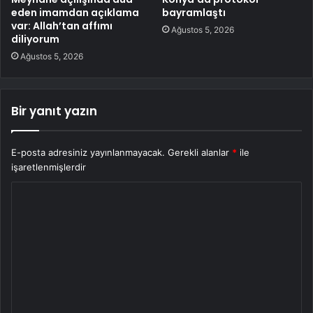
eden imamdan açıklama
bayramlaştı
var: Allah’tan affımı
Ağustos 5, 2026
diliyorum
Ağustos 5, 2026
Bir yanıt yazın
E-posta adresiniz yayınlanmayacak.
Gerekli alanlar
*
ile
işaretlenmişlerdir
Y
o
r
u
m
*