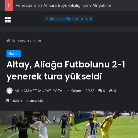
Venezuela’nın Ankara Büyükelçiliğinden Ali Şahin’e teşekkür mektubu
Menü
Anasayfa
/
Haber
Haber
Altay, Aliağa Futbolunu 2-1
yenerek tura yükseldi
MUHAMMET MURAT POTA
Kasım 1, 2023
0
4
1 dakika okuma süresi