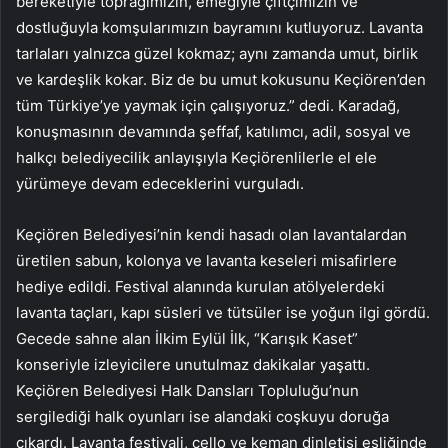
bereketiyle toprağımızın, emeğiyle çiftçimizin ve
dostluğuyla komşularımızın bayramını kutluyoruz. Lavanta
tarlaları yalnızca güzel kokmaz; aynı zamanda umut, birlik
ve kardeşlik kokar. Biz de bu umut kokusunu Keçiören’den
tüm Türkiye’ye yaymak için çalışıyoruz.” dedi. Karadağ,
konuşmasının devamında şeffaf, katılımcı, adil, sosyal ve
halkçı belediyecilik anlayışıyla Keçiörenlilerle el ele
yürümeye devam edeceklerini vurguladı.
Keçiören Belediyesi’nin kendi hasadı olan lavantalardan
üretilen sabun, kolonya ve lavanta keseleri misafirlere
hediye edildi. Festival alanında kurulan atölyelerdeki
lavanta taçları, kapı süsleri ve tütsüler ise yoğun ilgi gördü.
Gecede sahne alan İlkim Eylül İlk, “Karışık Kaset”
konseriyle izleyicilere unutulmaz dakikalar yaşattı.
Keçiören Belediyesi Halk Dansları Topluluğu’nun
sergilediği halk oyunları ise alandaki coşkuyu doruğa
çıkardı. Lavanta festivali, çello ve keman dinletisi eşliğinde