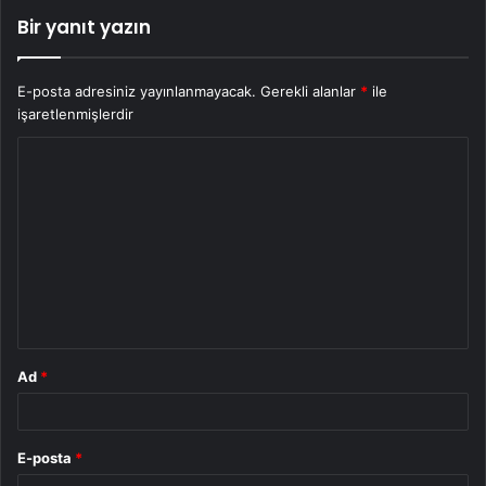
Bir yanıt yazın
E-posta adresiniz yayınlanmayacak.
Gerekli alanlar
*
ile
işaretlenmişlerdir
Y
o
r
u
m
*
Ad
*
E-posta
*