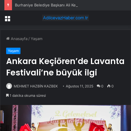
Burhaniye Belediye Başkanı Ali Kemal Deveciler CHP’den istifa etti
Menü
Anasayfa
/
Yaşam
Yaşam
Ankara Keçiören’de Lavanta
Festivali’ne büyük ilgi
MEHMET HAZBİN KAZBEK
Ağustos 11, 2025
0
0
1 dakika okuma süresi