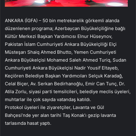
ANKARA (İGFA) – 50 bin metrekarelik görkemli alanda
düzenlenen programa; Azerbaycan Büyükelçiliğine bağlı
Kültür Merkezi Başkan Yardımcısı Elnur Hüseynov,
Pakistan İslam Cumhuriyeti Ankara Büyükelçiliği Elçi
Müsteşarı Shaiq Ahmed Bhutto, Yemen Cumhuriyeti
Ankara Büyükelçisi Mohamed Saleh Ahmed Turiq, Sudan
Cumhuriyeti Ankara Büyükelçisi Nadir Yousif Eltayeb,
Keçiören Belediye Başkan Yardımcıları Selçuk Karadağ,
Celal Biçer, Av. Serkan Bedirhanoğlu, Emir Can Tunç, Dr.
Atila Zorlu, siyasi parti temsilcileri, belediye meclis üyeleri,
muhtarlar ile çok sayıda vatandaş katıldı.
Protokol üyeleri ile ziyaretçiler, Lavanta ve Gül
Bahçesi’nde yer alan tarihi Taş Konak’ı gezip lavanta
tarlasında hasat yaptı.