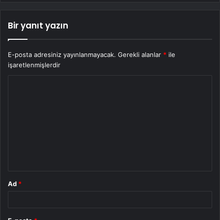
Bir yanıt yazın
E-posta adresiniz yayınlanmayacak.
Gerekli alanlar
*
ile
işaretlenmişlerdir
Y
o
r
u
m
*
Ad
*