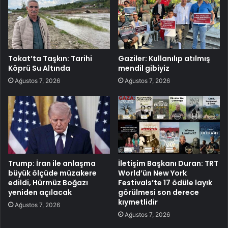
Tokat’ta Taşkın: Tarihi
Gaziler: Kullanılıp atılmış
Köprü Su Altında
mendil gibiyiz
Ağustos 7, 2026
Ağustos 7, 2026
Trump: İran ile anlaşma
İletişim Başkanı Duran: TRT
büyük ölçüde müzakere
World’ün New York
edildi, Hürmüz Boğazı
Festivals’te 17 ödüle layık
yeniden açılacak
görülmesi son derece
kıymetlidir
Ağustos 7, 2026
Ağustos 7, 2026