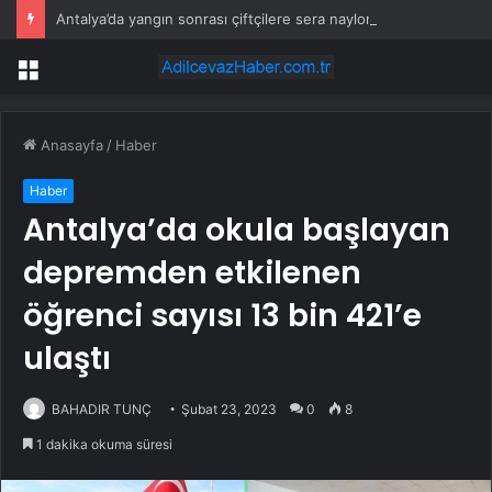
Antalya’da yangın sonrası çiftçilere sera naylonu desteği
Menü
Anasayfa
/
Haber
Haber
Antalya’da okula başlayan
depremden etkilenen
öğrenci sayısı 13 bin 421’e
ulaştı
BAHADIR TUNÇ
Şubat 23, 2023
0
8
1 dakika okuma süresi