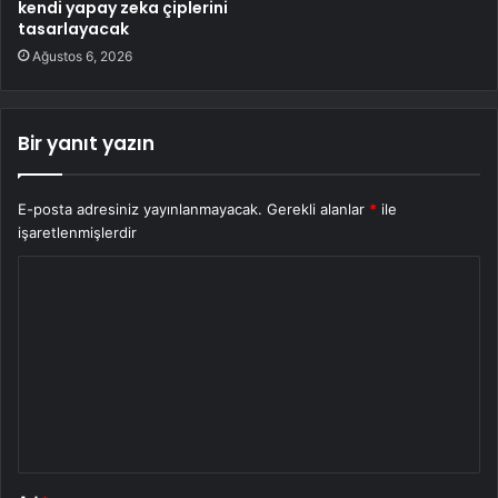
kendi yapay zeka çiplerini
tasarlayacak
Ağustos 6, 2026
Bir yanıt yazın
E-posta adresiniz yayınlanmayacak.
Gerekli alanlar
*
ile
işaretlenmişlerdir
Y
o
r
u
m
*