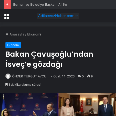
Burhaniye Belediye Başkanı Ali Kemal Deveciler CHP’den istifa etti
Menü
Anasayfa
/
Ekonomi
Ekonomi
Bakan Çavuşoğlu’ndan
İsveç’e gözdağı
ÖNDER TURGUT AVCU
Ocak 14, 2023
0
9
1 dakika okuma süresi