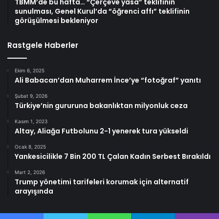
TBMM’de bu hafta… “Çerçeve yasa” teklifinin
sunulması, Genel Kurul’da “öğrenci affı” teklifinin
görüşülmesi bekleniyor
Rastgele Haberler
Ekim 6, 2025
Ali Babacan’dan Muharrem İnce’ye “fotoğraf” yanıtı
Şubat 9, 2026
Türkiye’nin gururuna bakanlıktan milyonluk ceza
Kasım 1, 2023
Altay, Aliağa Futbolunu 2-1 yenerek tura yükseldi
Ocak 8, 2025
Yankesicilikle 7 Bin 200 TL Çalan Kadın Serbest Bırakıldı
Mart 2, 2026
Trump yönetimi tarifeleri korumak için alternatif
arayışında