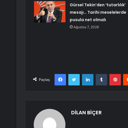
Gürsel Tekin’den ‘tutarlılık’
mesajı… Tarihi meselelerde
pusula net olmalı
Ağustos 7, 2026
Facebook
Twitter
LinkedIn
Tumblr
Pint
Paylaş
DİLAN BİÇER