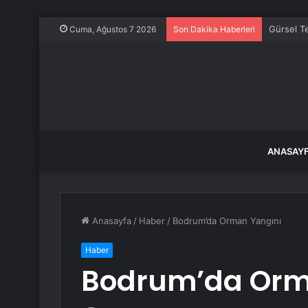
Gürsel Te
Cuma, Ağustos 7 2026
Son Dakika Haberleri
ANASAY
Anasayfa
/
Haber
/
Bodrum’da Orman Yangını
Haber
Bodrum’da Orm