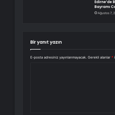
Edirne’de 
Bayramı C
Ağustos 7, 
Bir yanıt yazın
E-posta adresiniz yayınlanmayacak.
Gerekli alanlar
*
i
Y
o
r
u
m
*