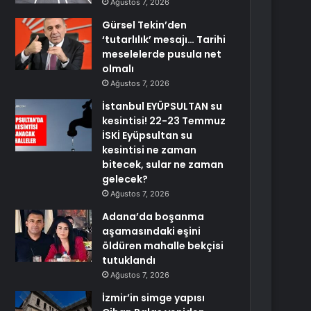
Ağustos 7, 2026
Gürsel Tekin’den
‘tutarlılık’ mesajı… Tarihi
meselelerde pusula net
olmalı
Ağustos 7, 2026
İstanbul EYÜPSULTAN su
kesintisi! 22-23 Temmuz
İSKİ Eyüpsultan su
kesintisi ne zaman
bitecek, sular ne zaman
gelecek?
Ağustos 7, 2026
Adana’da boşanma
aşamasındaki eşini
öldüren mahalle bekçisi
tutuklandı
Ağustos 7, 2026
İzmir’in simge yapısı