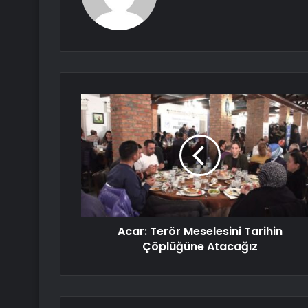
Acar: Terör Meselesini Tarihin
Çöplüğüne Atacağız