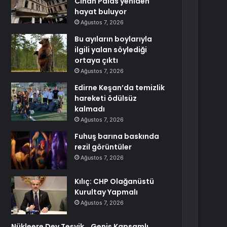
Cihan Palas yeniden
hayat buluyor
Ağustos 7, 2026
Bu ayıların boylarıyla
ilgili yalan söylediği
ortaya çıktı
Ağustos 7, 2026
Edirne Keşan’da temizlik
hareketi ödülsüz
kalmadı
Ağustos 7, 2026
Fuhuş barına baskında
rezil görüntüler
Ağustos 7, 2026
Kılıç: CHP Olağanüstü
Kurultay Yapmalı
Ağustos 7, 2026
Nükleere Dev Teşvik… Geniş Kapsamlı