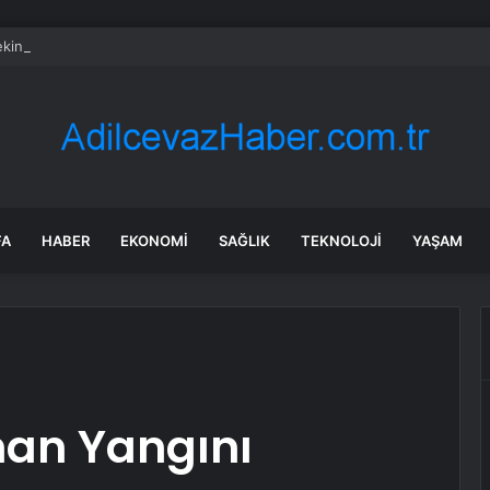
kin’den ‘tutarlılık’ mesajı… Tarihi meselelerde pusula net olmalı
FA
HABER
EKONOMI
SAĞLIK
TEKNOLOJI
YAŞAM
an Yangını