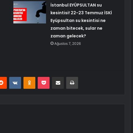
İstanbul EYÜPSULTAN su
kesintisi! 22-23 Temmuz İSKİ
Eyüpsultan su kesintisi ne
zaman bitecek, sular ne
zaman gelecek?
Ağustos 7, 2026
erest
Reddit
VKontakte
Odnoklassniki
Pocket
E-Posta ile paylaş
Yazdır