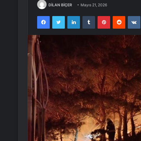
DİLAN BİÇER
Mayıs 21, 2026
Facebook
Twitter
LinkedIn
Tumblr
Pinterest
Reddit