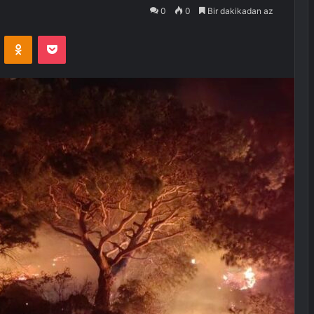
0
0
Bir dakikadan az
VKontakte
Odnoklassniki
Pocket