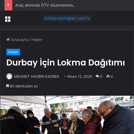
Araç alımında ÖTV düzenlemesi: Vatandaşlar bayilere akın etti
Menü
Anasayfa
/
Haber
Haber
Durbay İçin Lokma Dağıtımı
MEHMET HAZBİN KAZBEK
Nisan 12, 2026
0
0
Bir dakikadan az