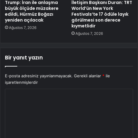
Trump: İran ile anlaşma
İletişim Başkanı Duran: TRT
büyük ölçüde müzakere
World’ün New York
edildi, Hürmüz Boğazı
Festivals’te 17 ödüle layık
yeniden açılacak
görülmesi son derece
kıymetlidir
Ağustos 7, 2026
Ağustos 7, 2026
Bir yanıt yazın
E-posta adresiniz yayınlanmayacak.
Gerekli alanlar
*
ile
işaretlenmişlerdir
Y
o
r
u
m