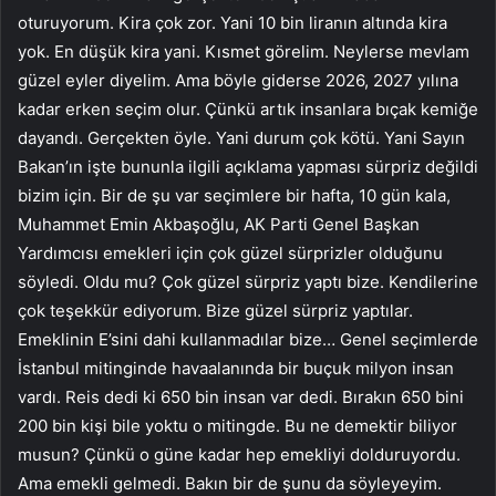
oturuyorum. Kira çok zor. Yani 10 bin liranın altında kira
yok. En düşük kira yani. Kısmet görelim. Neylerse mevlam
güzel eyler diyelim. Ama böyle giderse 2026, 2027 yılına
kadar erken seçim olur. Çünkü artık insanlara bıçak kemiğe
dayandı. Gerçekten öyle. Yani durum çok kötü. Yani Sayın
Bakan’ın işte bununla ilgili açıklama yapması sürpriz değildi
bizim için. Bir de şu var seçimlere bir hafta, 10 gün kala,
Muhammet Emin Akbaşoğlu, AK Parti Genel Başkan
Yardımcısı emekleri için çok güzel sürprizler olduğunu
söyledi. Oldu mu? Çok güzel sürpriz yaptı bize. Kendilerine
çok teşekkür ediyorum. Bize güzel sürpriz yaptılar.
Emeklinin E’sini dahi kullanmadılar bize… Genel seçimlerde
İstanbul mitinginde havaalanında bir buçuk milyon insan
vardı. Reis dedi ki 650 bin insan var dedi. Bırakın 650 bini
200 bin kişi bile yoktu o mitingde. Bu ne demektir biliyor
musun? Çünkü o güne kadar hep emekliyi dolduruyordu.
Ama emekli gelmedi. Bakın bir de şunu da söyleyeyim.