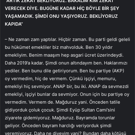
“ARTIK ZEKAT BEKLİYORUZ. BAKALIM KİM ZEKAT
VERECEK DİYE. BUGÜNE KADAR HİÇ BÖYLE BİR ŞEY
YAŞAMADIK. ŞİMDİ ONU YAŞIYORUZ. BEKLİYORUZ
KAPIDA”
– Ne zaman zam yaptılar. Hiçbir zaman. Bu parti geldi geleli
bu hükümet emekliler biz mahvolduk. Ben 30 yıldır
emekliyim. Benim maaşım hep asgari ücret üzerindeydi.
Daha 2019’a kadar. Şimdi onun altındayım ben. Haklarımızı
yediler. Ben bunu dile getiriyorum. Ben bu partiye (AKP)
oy vermedim, hiç de vermem. Çünkü işçiyi, memuru,
emekliyi hiç sevmiyor. ANAP bir, bu iki. ANAP da sevmezdi
emekliyi, işçiyi bunlar da sevmiyor. Onun için bu partiye oy
vermedim. Vermem de. Mağduruz yani. Önceden tatile
gidiyorduk çoluk çocuk. Şimdi Eyüp Sultan Cami’sini
ziyarete gidemiyoruz. Mağduruz. Bayramda torunlar
geliyor. Önceden bayram harclığı veriyorduk şimdi
veremiyoruz. Daha ne diyeyim yani? Bundan daha kötüsü