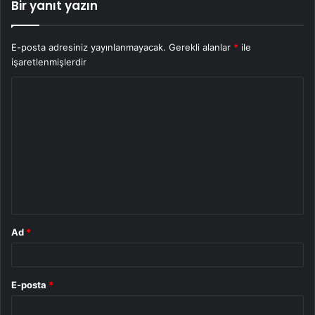
Bir yanıt yazın
E-posta adresiniz yayınlanmayacak.
Gerekli alanlar
*
ile
işaretlenmişlerdir
Y
o
r
u
m
*
Ad
*
E-posta
*