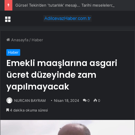
Gürsel Tekin’den ‘tutarlılık’ mesajı… Tarihi meselelerde pusula net olmalı
Menü
Anasayfa
/
Haber
Haber
Emekli maaşlarına asgari
ücret düzeyinde zam
yapılmayacak
NURCAN BAYRAM
Nisan 18, 2024
0
0
4 dakika okuma süresi