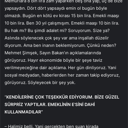
Memurlara 8 bin lira zam yaparken beş ona yap, üç de bize
yapsaydın. Dört dört yapsaydı emin ol bugün böyle
olmazdı. Bugün en kötü ev kirası 15 bin lira. Emekli maaşı
10 bin lira. Ben 30 yıl çalışmışım. Emekli maaşı 10 bin lira.
Bu hak mı? Bu şimdi adalet mi? Soruyorum. Size ya?
Aslında söylenecek çok şey var ama inşallah düzelir
diyorum. Ama ben inanın beklemiyorum. Çünkü neden?
Mehmet Şimşek, Sayın Bakan’ın açıklamalarında
görüyoruz. Hayır ekonomide böyle bir şeye taviz
verilmeyeceğine dair açıklama. Her gün dinliyoruz. Yani
sosyal medyadan, haberlerden her zaman takip ediyoruz,
görüyoruz. Söyleyecek bir şey yok.
“
KENDİLERİNE ÇOK TEŞEKKÜR EDİYORUM. BİZE GÜZEL
SÜRPRİZ YAPTILAR. EMEKLİNİN E’SİNİ DAHİ
KULLANMADILAR”
– Halimiz belli. Yani gerçekten ben şuan kirada