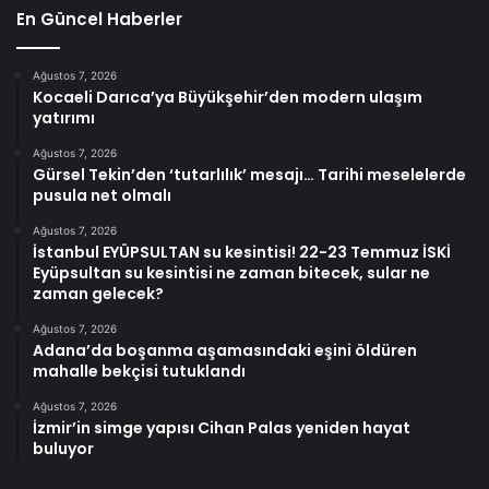
En Güncel Haberler
Ağustos 7, 2026
Kocaeli Darıca’ya Büyükşehir’den modern ulaşım
yatırımı
Ağustos 7, 2026
Gürsel Tekin’den ‘tutarlılık’ mesajı… Tarihi meselelerde
pusula net olmalı
Ağustos 7, 2026
İstanbul EYÜPSULTAN su kesintisi! 22-23 Temmuz İSKİ
Eyüpsultan su kesintisi ne zaman bitecek, sular ne
zaman gelecek?
Ağustos 7, 2026
Adana’da boşanma aşamasındaki eşini öldüren
mahalle bekçisi tutuklandı
Ağustos 7, 2026
İzmir’in simge yapısı Cihan Palas yeniden hayat
buluyor