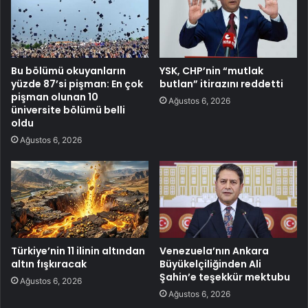
Bu bölümü okuyanların
YSK, CHP’nin “mutlak
yüzde 87’si pişman: En çok
butlan” itirazını reddetti
pişman olunan 10
Ağustos 6, 2026
üniversite bölümü belli
oldu
Ağustos 6, 2026
Türkiye’nin 11 ilinin altından
Venezuela’nın Ankara
altın fışkıracak
Büyükelçiliğinden Ali
Şahin’e teşekkür mektubu
Ağustos 6, 2026
Ağustos 6, 2026