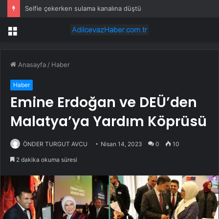
Selfie çekerken sulama kanalına düştü
Menü
Anasayfa
/
Haber
Haber
Emine Erdoğan ve DEÜ’den
Malatya’ya Yardım Köprüsü
ÖNDER TURGUT AVCU
Nisan 14, 2023
0
10
2 dakika okuma süresi