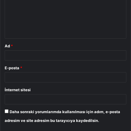
r
u
m
*
Ad
*
E-posta
*
İnternet sitesi
Daha sonraki yorumlarımda kullanılması için adım, e-posta
adresim ve site adresim bu tarayıcıya kaydedilsin.