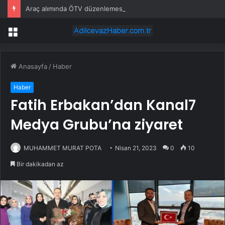
Araç alımında ÖTV düzenlemesi: Vatandaşlar bayilere akın etti
Menü
Anasayfa
/
Haber
Haber
Fatih Erbakan’dan Kanal7
Medya Grubu’na ziyaret
MUHAMMET MURAT POTA
Nisan 21, 2023
0
10
Bir dakikadan az