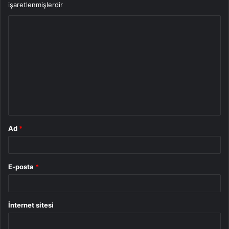
işaretlenmişlerdir
Y
o
r
u
m
*
Ad
*
E-posta
*
İnternet sitesi