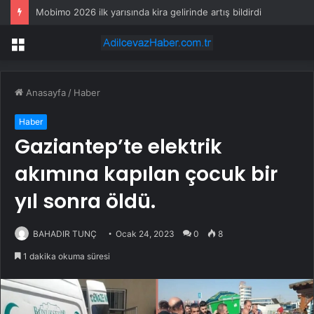
Mobimo 2026 ilk yarısında kira gelirinde artış bildirdi
Menü
Anasayfa
/
Haber
Haber
Gaziantep’te elektrik
akımına kapılan çocuk bir
yıl sonra öldü.
BAHADIR TUNÇ
Ocak 24, 2023
0
8
1 dakika okuma süresi