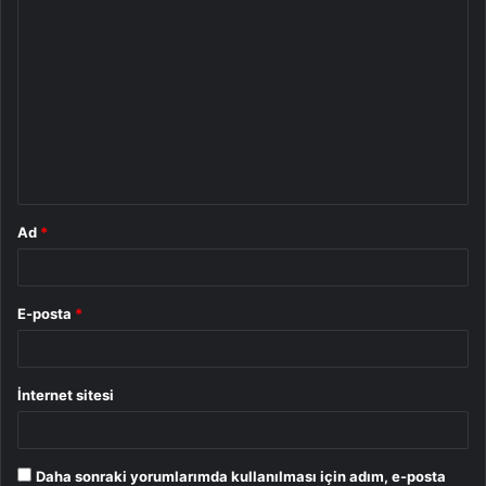
Y
o
r
u
m
*
Ad
*
E-posta
*
İnternet sitesi
Daha sonraki yorumlarımda kullanılması için adım, e-posta