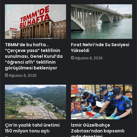
TBMM’de bu hafta…
Fırat Nehri’nde Su Seviyesi
“Çerçeve yasa” teklifinin
Yükseldi
sunulması, Genel Kurul’da
Ağustos 8, 2026
“öğrenci affı” teklifinin
görüşülmesi bekleniyor
Ağustos 8, 2026
Çin’in yazlık tahıl üretimi
İzmir Güzelbahçe
150 milyon tonu aştı
Zabıtası’ndan kapsamlı
gıda denetimi