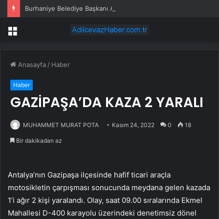
Burhaniye Belediye Başkanı Ali Kemal Deveciler CHP’den istifa etti
Menü
Anasayfa
/
Haber
Haber
GAZİPAŞA’DA KAZA 2 YARALI
MUHAMMET MURAT POTA
Kasım 24, 2022
0
18
Bir dakikadan az
Antalya’nın Gazipaşa ilçesinde hafif ticari araçla
motosikletin çarpışması sonucunda meydana gelen kazada
1’i ağır 2 kişi yaralandı. Olay, saat 09.00 sıralarında Ekmel
Mahallesi D-400 karayolu üzerindeki denetimsiz dönel