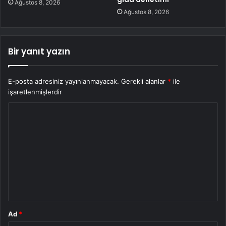
Ağustos 8, 2026
Ağustos 8, 2026
Bir yanıt yazın
E-posta adresiniz yayınlanmayacak.
Gerekli alanlar
*
ile
işaretlenmişlerdir
Y
o
r
u
m
*
Ad
*