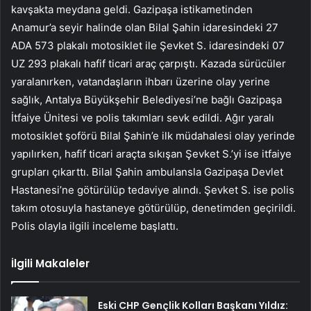
kavşakta meydana geldi. Gazipaşa istikametinden
Anamur’a seyir halinde olan Bilal Şahin idaresindeki 27
ADA 573 plakalı motosiklet ile Şevket S. idaresindeki 07
UZ 293 plakalı hafif ticari araç çarpıştı. Kazada sürücüler
yaralanırken, vatandaşların ihbarı üzerine olay yerine
sağlık, Antalya Büyükşehir Belediyesi’ne bağlı Gazipaşa
İtfaiye Ünitesi ve polis takımları sevk edildi. Ağır yaralı
motosiklet şoförü Bilal Şahin’e ilk müdahalesi olay yerinde
yapılırken, hafif ticari araçta sıkışan Şevket S.’yi ise itfaiye
grupları çıkarttı. Bilal Şahin ambulansla Gazipaşa Devlet
Hastanesi’ne götürülüp tedaviye alındı. Şevket S. ise polis
takım otosuyla hastaneye götürülüp, denetimden geçirildi.
Polis olayla ilgili inceleme başlattı.
İlgili Makaleler
Eski CHP Gençlik Kolları Başkanı Yıldız: