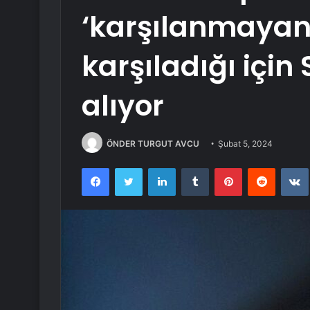
‘karşılanmayan t
karşıladığı için
alıyor
ÖNDER TURGUT AVCU
Şubat 5, 2024
Facebook
Twitter
LinkedIn
Tumblr
Pinterest
Reddit