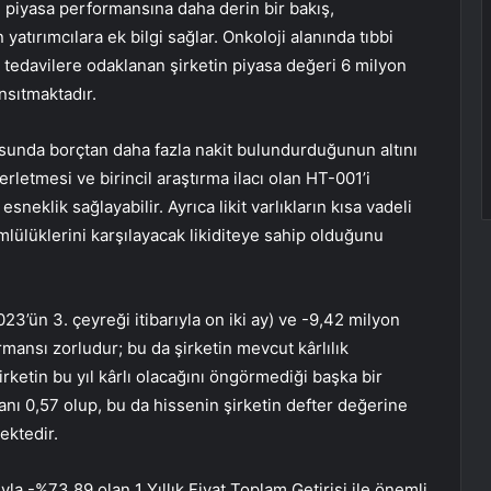
 ve piyasa performansına daha derin bir bakış,
yatırımcılara ek bilgi sağlar. Onkoloji alanında tıbbi
i tedavilere odaklanan şirketin piyasa değeri 6 milyon
sıtmaktadır.
osunda borçtan daha fazla nakit bulundurduğunun altını
lerletmesi ve birincil araştırma ilacı olan HT-001’i
eklik sağlayabilir. Ayrıca likit varlıkların kısa vadeli
mlülüklerini karşılayacak likiditeye sahip olduğunu
023’ün 3. çeyreği itibarıyla on iki ay) ve -9,42 milyon
ormansı zorludur; bu da şirketin mevcut kârlılık
şirketin bu yıl kârlı olacağını öngörmediği başka bir
oranı 0,57 olup, bu da hissenin şirketin defter değerine
ektedir.
ıyla -%73,89 olan 1 Yıllık Fiyat Toplam Getirisi ile önemli