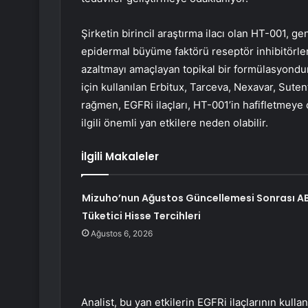
Şirketin birincil araştırma ilacı olan HT-001, g
epidermal büyüme faktörü reseptör inhibitörlerini
azaltmayı amaçlayan topikal bir formülasyondur. 
için kullanılan Erbitux, Tarceva, Nexavar, Sutent v
rağmen, EGFRi ilaçları, HT-001’in hafifletmeye ça
ilgili önemli yan etkilere neden olabilir.
İlgili Makaleler
Mizuho’nun Ağustos Güncellemesi Sonrası A
Tüketici Hisse Tercihleri
Ağustos 6, 2026
Analist, bu yan etkilerin EGFRi ilaçlarının kullan