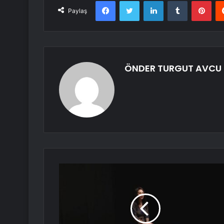
Facebook
Twitter
LinkedIn
Tumblr
Pint
Paylaş
ÖNDER TURGUT AVCU