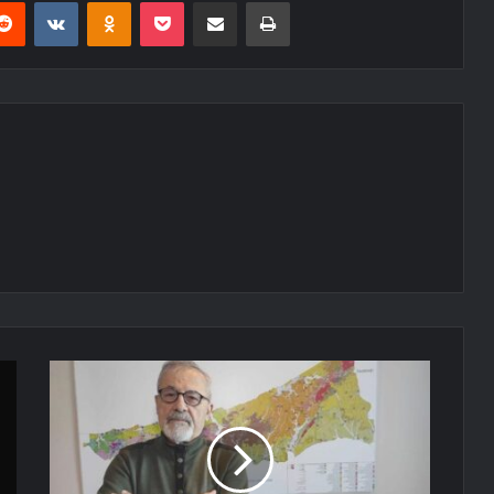
erest
Reddit
VKontakte
Odnoklassniki
Pocket
E-Posta ile paylaş
Yazdır