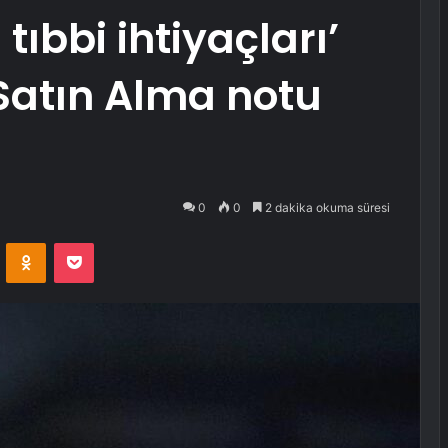
ıbbi ihtiyaçları’
 Satın Alma notu
0
0
2 dakika okuma süresi
VKontakte
Odnoklassniki
Pocket