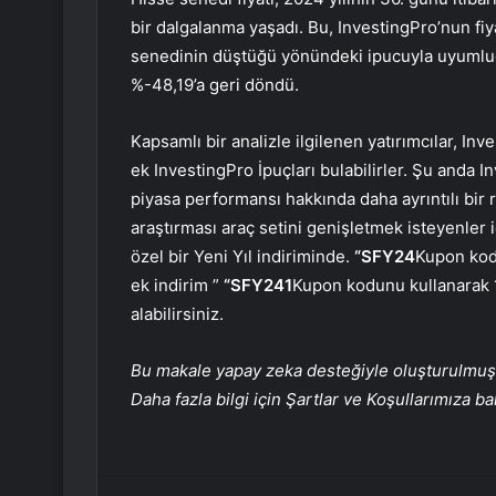
bir dalgalanma yaşadı. Bu, InvestingPro’nun fi
senedinin düştüğü yönündeki ipucuyla uyumlud
%-48,19’a geri döndü.
Kapsamlı bir analizle ilgilenen yatırımcılar, I
ek InvestingPro İpuçları bulabilirler. Şu anda 
piyasa performansı hakkında daha ayrıntılı bir 
araştırması araç setini genişletmek isteyenler 
özel bir Yeni Yıl indiriminde.
“SFY24
Kupon kodu
ek indirim ”
“SFY241
Kupon kodunu kullanarak 1
alabilirsiniz.
Bu makale yapay zeka desteğiyle oluşturulmuş, 
Daha fazla bilgi için Şartlar ve Koşullarımıza ba