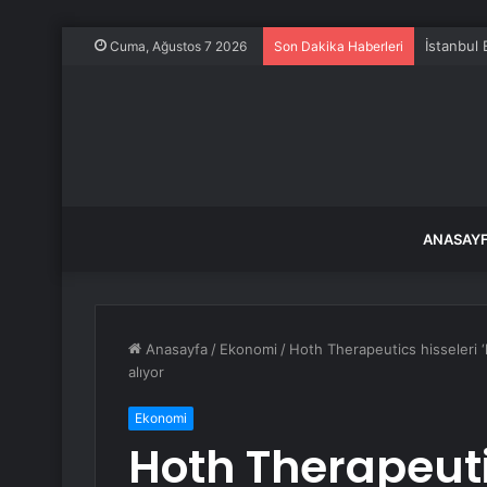
İstanbul
Cuma, Ağustos 7 2026
Son Dakika Haberleri
ANASAY
Anasayfa
/
Ekonomi
/
Hoth Therapeutics hisseleri ‘k
alıyor
Ekonomi
Hoth Therapeuti