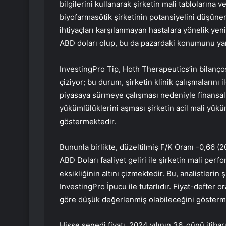
bilgilerini kullanarak şirketin mali tablolarına
biyofarmasötik şirketinin potansiyelini düşünen 
ihtiyaçları karşılanmayan hastalara yönelik yen
ABD doları olup, bu da pazardaki konumunu yan
InvestingPro Tip, Hoth Therapeutics’in bilanç
çiziyor; bu durum, şirketin klinik çalışmalarını i
piyasaya sürmeye çalışması nedeniyle finansal esn
yükümlülüklerini aşması şirketin acil mali yükü
göstermektedir.
Bununla birlikte, düzeltilmiş F/K Oranı -0,66 (2
ABD Doları faaliyet geliri ile şirketin mali perf
eksikliğinin altını çizmektedir. Bu, analistlerin 
InvestingPro İpucu ile tutarlıdır. Fiyat-defter 
göre düşük değerlenmiş olabileceğini gösterm
Hisse senedi fiyatı, 2024 yılının 36. günü itibar