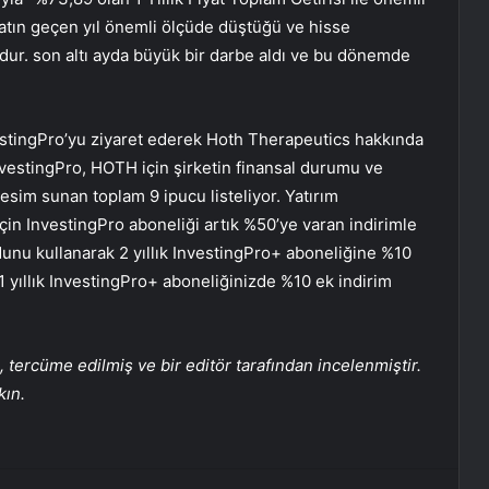
yatın geçen yıl önemli ölçüde düştüğü ve hisse
ur. son altı ayda büyük bir darbe aldı ve bu dönemde
nvestingPro’yu ziyaret ederek Hoth Therapeutics hakkında
InvestingPro, HOTH için şirketin finansal durumu ve
resim sunan toplam 9 ipucu listeliyor. Yatırım
için InvestingPro aboneliği artık %50’ye varan indirimle
nu kullanarak 2 yıllık InvestingPro+ aboneliğine %10
 yıllık InvestingPro+ aboneliğinizde %10 ek indirim
tercüme edilmiş ve bir editör tarafından incelenmiştir.
kın.