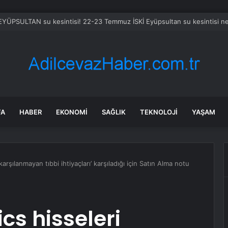
 EYÜPSULTAN su kesintisi! 22-23 Temmuz İSKİ Eyüpsultan su kesintisi n
FA
HABER
EKONOMI
SAĞLIK
TEKNOLOJI
YAŞAM
arşılanmayan tıbbi ihtiyaçları’ karşıladığı için Satın Alma notu
cs hisseleri