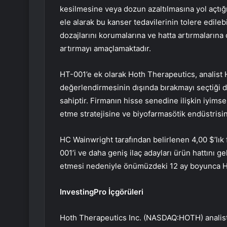
kesilmesine veya dozun azaltılmasına yol açtığı
ele alarak bu kanser tedavilerinin tolere edilebi
dozajlarını korumalarına ve hatta artırmalarına 
artırmayı amaçlamaktadır.
HT-001’e ek olarak Hoth Therapeutics, analist H
değerlendirmesinin dışında bırakmayı seçtiği d
sahiptir. Firmanın hisse senedine ilişkin iyimse
etme stratejisine ve biyofarmasötik endüstrisi
HC Wainwright tarafından belirlenen 4,00 $’lık f
001’i ve daha geniş ilaç adayları ürün hattını g
etmesi nedeniyle önümüzdeki 12 ay boyunca Hot
InvestingPro İçgörüleri
Hoth Therapeutics Inc. (NASDAQ:HOTH) analist