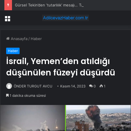
Gürsel Tekin’den ‘tutarlılık’ mesajı… Tarihi meselelerde pusula net olmalı
Menü
Anasayfa
/
Haber
Haber
İsrail, Yemen’den atıldığı
düşünülen füzeyi düşürdü
ÖNDER TURGUT AVCU
Kasım 14, 2023
0
1
1 dakika okuma süresi