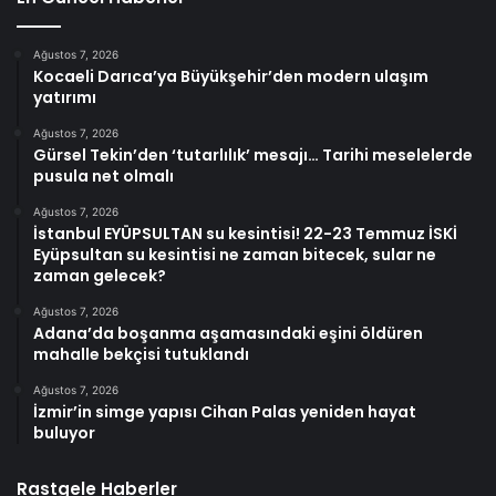
Ağustos 7, 2026
Kocaeli Darıca’ya Büyükşehir’den modern ulaşım
yatırımı
Ağustos 7, 2026
Gürsel Tekin’den ‘tutarlılık’ mesajı… Tarihi meselelerde
pusula net olmalı
Ağustos 7, 2026
İstanbul EYÜPSULTAN su kesintisi! 22-23 Temmuz İSKİ
Eyüpsultan su kesintisi ne zaman bitecek, sular ne
zaman gelecek?
Ağustos 7, 2026
Adana’da boşanma aşamasındaki eşini öldüren
mahalle bekçisi tutuklandı
Ağustos 7, 2026
İzmir’in simge yapısı Cihan Palas yeniden hayat
buluyor
Rastgele Haberler