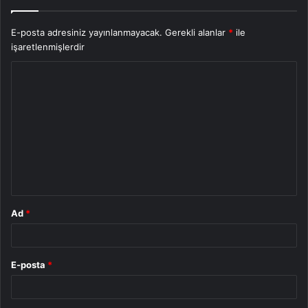
E-posta adresiniz yayınlanmayacak.
Gerekli alanlar
*
ile
işaretlenmişlerdir
Y
o
r
u
m
*
Ad
*
E-posta
*