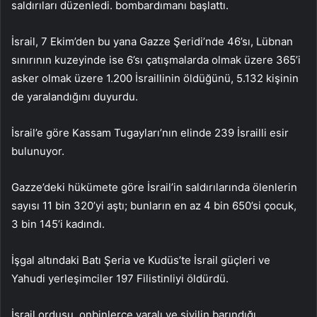
saldırıları düzenledi. bombardımanı başlattı.
İsrail, 7 Ekim’den bu yana Gazze Şeridi’nde 46’sı, Lübnan
sınırının kuzeyinde ise 6’sı çatışmalarda olmak üzere 365’i
asker olmak üzere 1.200 İsraillinin öldüğünü, 5.132 kişinin
de yaralandığını duyurdu.
İsrail’e göre Kassam Tugayları’nın elinde 239 İsrailli esir
bulunuyor.
Gazze’deki hükümete göre İsrail’in saldırılarında ölenlerin
sayısı 11 bin 320’yi aştı; bunların en az 4 bin 650’si çocuk,
3 bin 145’i kadındı.
İşgal altındaki Batı Şeria ve Kudüs’te İsrail güçleri ve
Yahudi yerleşimciler 197 Filistinliyi öldürdü.
İsrail ordusu, onbinlerce yaralı ve sivilin barındığı