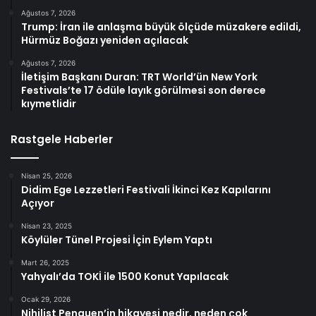
Ağustos 7, 2026
Trump: İran ile anlaşma büyük ölçüde müzakere edildi,
Hürmüz Boğazı yeniden açılacak
Ağustos 7, 2026
İletişim Başkanı Duran: TRT World’ün New York
Festivals’te 17 ödüle layık görülmesi son derece
kıymetlidir
Rastgele Haberler
Nisan 25, 2026
Didim Ege Lezzetleri Festivali İkinci Kez Kapılarını
Açıyor
Nisan 23, 2025
Köylüler Tünel Projesi İçin Eylem Yaptı
Mart 26, 2025
Yahyalı’da TOKİ ile 1500 Konut Yapılacak
Ocak 29, 2026
Nihilist Penguen’in hikayesi nedir, neden çok