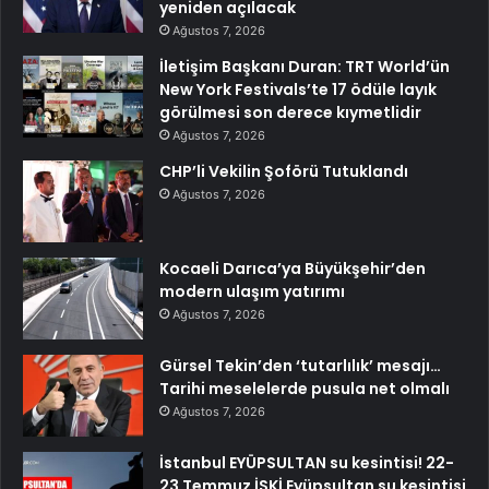
yeniden açılacak
Ağustos 7, 2026
İletişim Başkanı Duran: TRT World’ün
New York Festivals’te 17 ödüle layık
görülmesi son derece kıymetlidir
Ağustos 7, 2026
CHP’li Vekilin Şoförü Tutuklandı
Ağustos 7, 2026
Kocaeli Darıca’ya Büyükşehir’den
modern ulaşım yatırımı
Ağustos 7, 2026
Gürsel Tekin’den ‘tutarlılık’ mesajı…
Tarihi meselelerde pusula net olmalı
Ağustos 7, 2026
İstanbul EYÜPSULTAN su kesintisi! 22-
23 Temmuz İSKİ Eyüpsultan su kesintisi