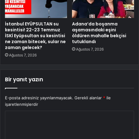
İstanbul EYÜPSULTAN su
Adana’da boşanma
kesintisi! 22-23 Temmuz
aşamasındaki eşini
İSKİ Eyüpsultan su kesintisi
öldüren mahalle bekçisi
ne zaman bitecek, sular ne
tutuklandı
zaman gelecek?
Ağustos 7, 2026
Ağustos 7, 2026
Bir yanıt yazın
E-posta adresiniz yayınlanmayacak.
Gerekli alanlar
*
ile
işaretlenmişlerdir
Y
o
r