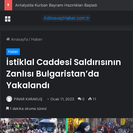
Antalya’da Kurban Bayramı Hazırlıkları Başladı
Menü
Anasayfa
/
Haber
Haber
İstiklal Caddesi Saldırısının
Zanlısı Bulgaristan’da
Yakalandı
PINAR KARAKUŞ
Ocak 11, 2023
0
11
1 dakika okuma süresi