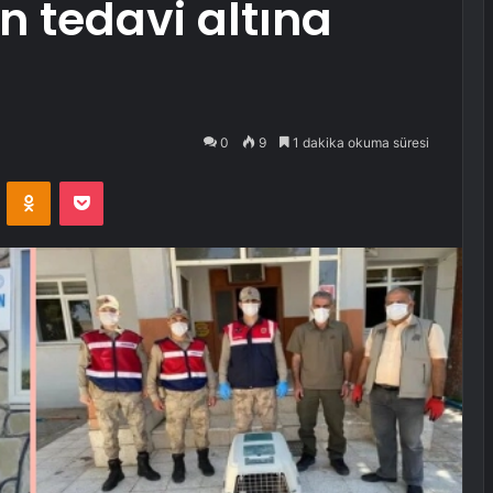
n tedavi altına
0
9
1 dakika okuma süresi
VKontakte
Odnoklassniki
Pocket