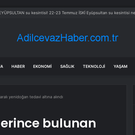
 EYÜPSULTAN su kesintisi! 22-23 Temmuz İSKİ Eyüpsultan su kesintisi n
FA
HABER
EKONOMI
SAĞLIK
TEKNOLOJI
YAŞAM
alı yenidoğan tedavi altına alındı
erince bulunan