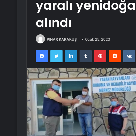
yaralı yenidoğa
alındı
PINAR KARAKUŞ
Ocak 25, 2023
Facebook
Twitter
LinkedIn
Tumblr
Pinterest
Reddit