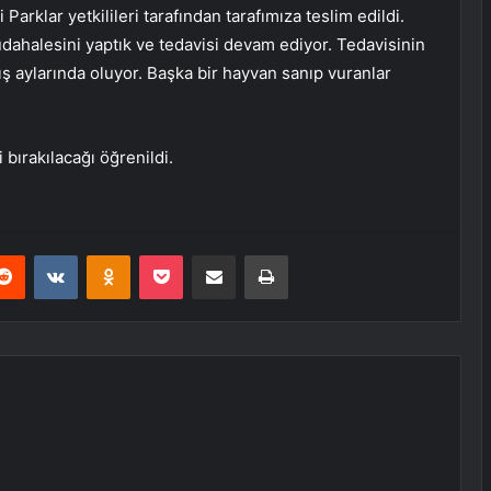
Parklar yetkilileri tarafından tarafımıza teslim edildi.
müdahalesini yaptık ve tedavisi devam ediyor. Tedavisinin
ış aylarında oluyor. Başka bir hayvan sanıp vuranlar
bırakılacağı öğrenildi.
erest
Reddit
VKontakte
Odnoklassniki
Pocket
E-Posta ile paylaş
Yazdır