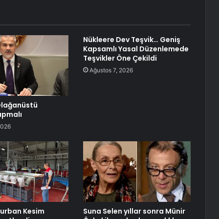
Nükleere Dev Teşvik… Geniş
Kapsamlı Yasal Düzenlemede
Teşvikler Öne Çekildi
Ağustos 7, 2026
 Olağanüstü
apmalı
2026
Kurban Kesim
Suna Selen yıllar sonra Münir