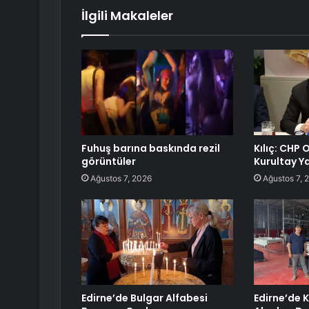
İlgili Makaleler
Fuhuş barına baskında rezil
Kılıç: CHP
görüntüler
Kurultay Y
Ağustos 7, 2026
Ağustos 7, 
Edirne’de Bulgar Alfabesi
Edirne’de 