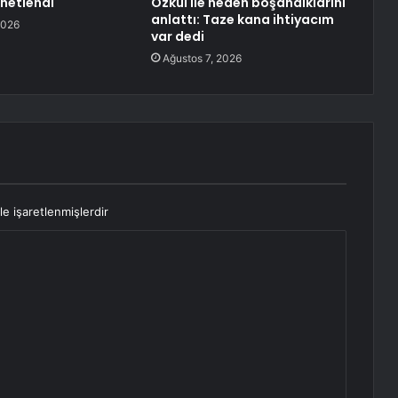
enetlendi
Özkul ile neden boşandıklarını
anlattı: Taze kana ihtiyacım
2026
var dedi
Ağustos 7, 2026
le işaretlenmişlerdir