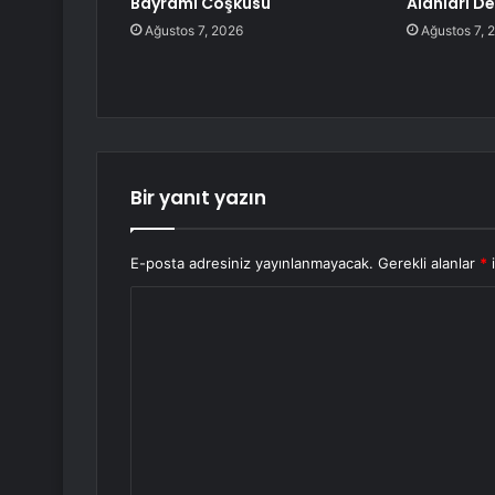
Bayramı Coşkusu
Alanları D
Ağustos 7, 2026
Ağustos 7, 
Bir yanıt yazın
E-posta adresiniz yayınlanmayacak.
Gerekli alanlar
*
i
Y
o
r
u
m
*