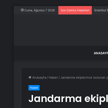
İstanbul
Cuma, Ağustos 7 2026
Son Dakika Haberleri
ANASAY
Anasayfa
/
Haber
/
Jandarma ekiplerince bulunan yar
Haber
Jandarma ekipl