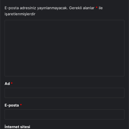
E-posta adresiniz yayınlanmayacak.
Gerekli alanlar
*
ile
işaretlenmişlerdir
Y
o
r
u
m
*
Ad
*
E-posta
*
İnternet sitesi