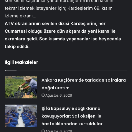
son kısmı kaçıranlar yahut Kardeşlerim’in son kısmını
tekrar izlemek isteyenler için; Kardeşlerim 69. kısım
izleme ekranı…
ATV ekranlarının sevilen dizisi Kardeşlerim, her
Cumartesi olduğu üzere dün akşam da yeni kısmı ile
ekranlara geldi. Son kısımda yaşananlar ise heyecanla
takip edildi.
İlgili Makaleler
Ankara Keçiören’de tarladan sofralara
doğal üretim
Ağustos 6, 2026
Şifa kapsülüyle sağlıklarına
kavuşuyorlar: Saf oksijen ile
hastalıklarından kurtuldular
Ağustos 6, 2026