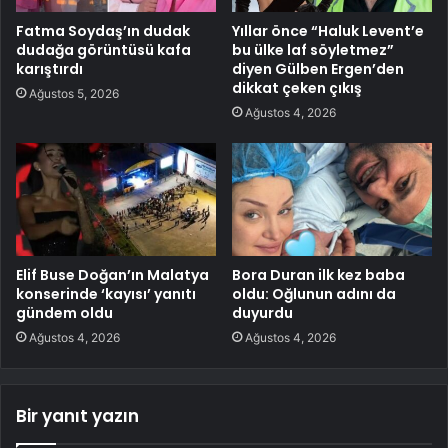
Fatma Soydaş’ın dudak
Yıllar önce “Haluk Levent’e
dudağa görüntüsü kafa
bu ülke laf söyletmez”
karıştırdı
diyen Gülben Ergen’den
dikkat çeken çıkış
Ağustos 5, 2026
Ağustos 4, 2026
Elif Buse Doğan’ın Malatya
Bora Duran ilk kez baba
konserinde ‘kayısı’ yanıtı
oldu: Oğlunun adını da
gündem oldu
duyurdu
Ağustos 4, 2026
Ağustos 4, 2026
Bir yanıt yazın