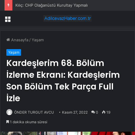
Kılıç: CHP Olağanüstü Kurultay Yapmalı
Menü
Anasayfa
/
Yaşam
Yaşam
Kardeşlerim 68. Bölüm
İzleme Ekranı: Kardeşlerim
Son Bölüm Tek Parça Full
İzle
ÖNDER TURGUT AVCU
Kasım 27, 2022
0
19
1 dakika okuma süresi