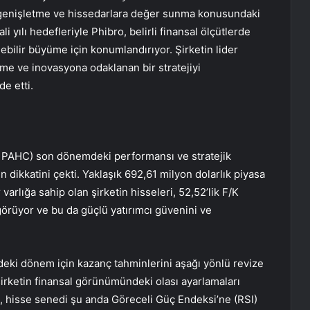
ını genişletme ve hissedarlara değer sunma konusundaki
i yılı hedefleriyle Phibro, belirli finansal ölçütlerde
ilir büyüme için konumlandırıyor. Şirketin lider
me ve inovasyona odaklanan bir stratejiyi
e etti.
 PAHC) son dönemdeki performansı ve stratejik
n dikkatini çekti. Yaklaşık 692,61 milyon dolarlık piyasa
arlığa sahip olan şirketin hisseleri, 52,52’lik F/K
görüyor ve bu da güçlü yatırımcı güvenini ve
zdeki dönem için kazanç tahminlerini aşağı yönlü revize
 şirketin finansal görünümündeki olası ayarlamaları
rak, hisse senedi şu anda Göreceli Güç Endeksi’ne (RSI)