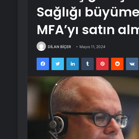
Sağlığı büyüme 
MFA’yı satın al
DİLAN BİÇER
Mayıs 11, 2024
Facebook
Twitter
LinkedIn
Tumblr
Pinterest
Reddit