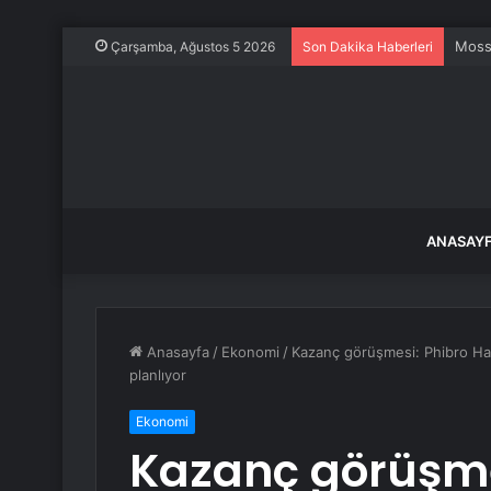
Mossa
Çarşamba, Ağustos 5 2026
Son Dakika Haberleri
ANASAY
Anasayfa
/
Ekonomi
/
Kazanç görüşmesi: Phibro Hay
planlıyor
Ekonomi
Kazanç görüşme