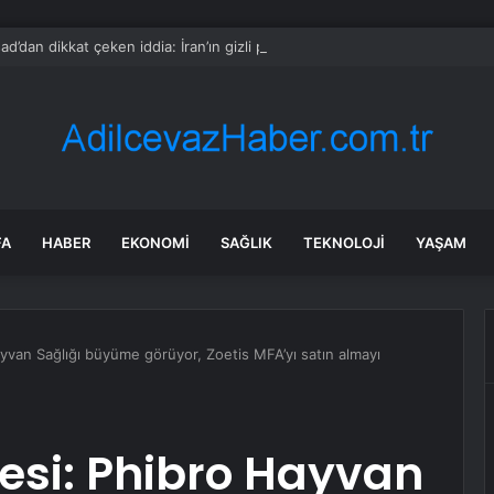
d’dan dikkat çeken iddia: İran’ın gizli planı deşifre oldu
FA
HABER
EKONOMI
SAĞLIK
TEKNOLOJI
YAŞAM
van Sağlığı büyüme görüyor, Zoetis MFA’yı satın almayı
si: Phibro Hayvan