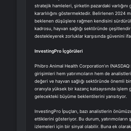
stratejik hamleleri, şirketin pazardaki varlığ
kararlılığını göstermektedir. Belirlenen 2024 mal
beklenen düşüşlere rağmen kendisini sürdürüleb
kadrosu, hayvan sağlığı sektöründe çeşitlendir
destekleyerek zorluklar karşısında güvenini ifad
InvestingPro İçgörüleri
Phibro Animal Health Corporation’ın (NASDAQ:
girişimleri hem yatırımcıların hem de analistleri
değeri ve hayvan sağlığı sektöründe önemli bir v
oranıyla yüksek bir kazanç katsayısında işlem 
gelecekteki büyüme beklentilerini yansıtıyor.
InvestingPro İpuçları, bazı analistlerin önümü
ettiklerini gösteriyor. Bu durum, yatırımcıların
izlemeleri için bir sinyal olabilir. Buna ek ola