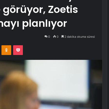
görüyor, Zoetis
mayı planlıyor
0
0
2 dakika okuma süresi
VKontakte
Odnoklassniki
Pocket