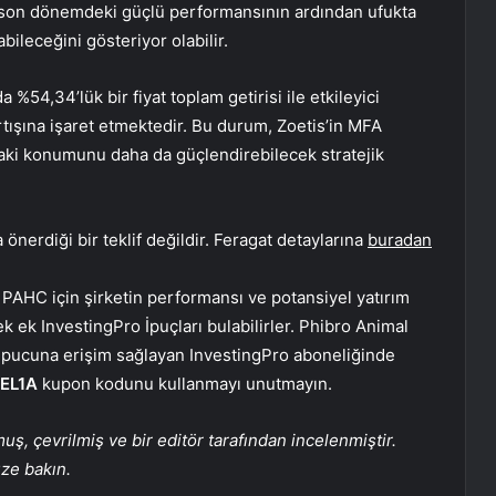
a son dönemdeki güçlü performansının ardından ufukta
ileceğini gösteriyor olabilir.
 %54,34’lük bir fiyat toplam getirisi ile etkileyici
artışına işaret etmektedir. Bu durum, Zoetis’in MFA
daki konumunu daha da güçlendirebilecek stratejik
önerdiği bir teklif değildir. Feragat detaylarına
buradan
 PAHC için şirketin performansı ve potansiyel yatırım
ek ek InvestingPro İpuçları bulabilirler. Phibro Animal
 İpucuna erişim sağlayan InvestingPro aboneliğinde
EL1A
kupon kodunu kullanmayı unutmayın.
, çevrilmiş ve bir editör tarafından incelenmiştir.
üze bakın.