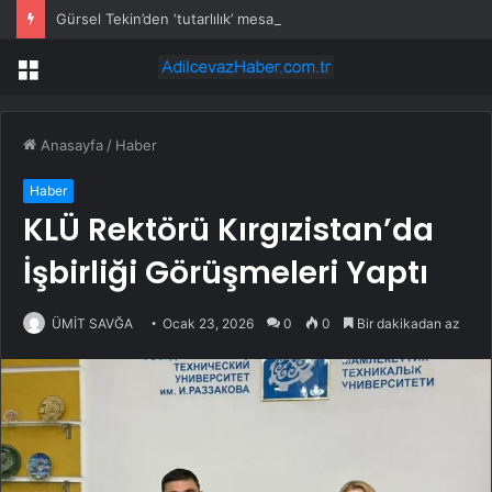
Gürsel Tekin’den ‘tutarlılık’ mesajı… Tarihi meselelerde pusula net olmalı
Menü
Anasayfa
/
Haber
Haber
KLÜ Rektörü Kırgızistan’da
İşbirliği Görüşmeleri Yaptı
ÜMİT SAVĞA
Ocak 23, 2026
0
0
Bir dakikadan az