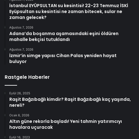
İstanbul EYÜPSULTAN su kesintisi! 22-23 Temmuz İSKİ
Eyüpsultan su kesintisi ne zaman bitecek, sular ne
zaman gelecek?
Ağustos 7, 2026
Adana’da boşanma aşamasındaki eşini öldüren
mahalle bekçisi tutuklandı
Ağustos 7, 2026
İzmir’in simge yapısı Cihan Palas yeniden hayat
buluyor
Rastgele Haberler
Eylül 26, 2025
Raşit Bağzıbağlı kimdir? Raşit Bağzıbağlı kaç yaşında,
nereli?
Ocak 6, 2026
Altın güne rekorla başladı! Yeni tahmin yatırımcıyı
havalara uçuracak
Eylül 16, 2023