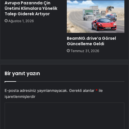
Avrupa Pazarında Çin
Üretimi Klimalara Yönelik
Talep Giderek Artıyor
Ağustos 1, 2026
BeamNG.drive’a Görsel
Güncelleme Geldi
Temmuz 31, 2026
Bir yanıt yazın
E-posta adresiniz yayınlanmayacak.
Gerekli alanlar
*
ile
işaretlenmişlerdir
Y
o
r