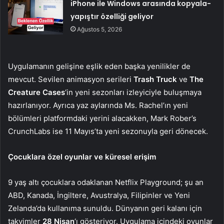
iPhone ile Windows arasında kopyala-
yapıştır özelliği geliyor
Ağustos 5, 2026
Uygulamanın gelişine eşlik eden başka yenilikler de
mevcut. Sevilen animasyon serileri
Trash Truck
ve
The
Creature Cases
‘in yeni sezonları izleyiciyle buluşmaya
hazırlanıyor. Ayrıca yaz aylarında Ms. Rachel’ın yeni
bölümleri platformdaki yerini alacakken, Mark Rober’s
CrunchLabs ise 11 Mayıs’ta yeni sezonuyla geri dönecek.
Çocuklara özel oyunlar ve küresel erişim
9 yaş altı çocuklara odaklanan Netflix Playground; şu an
ABD, Kanada, İngiltere, Avustralya, Filipinler ve Yeni
Zelanda’da kullanıma sunuldu. Dünyanın geri kalanı için
takvimler
28 Nisan
‘ı gösteriyor. Uygulama içindeki oyunlar