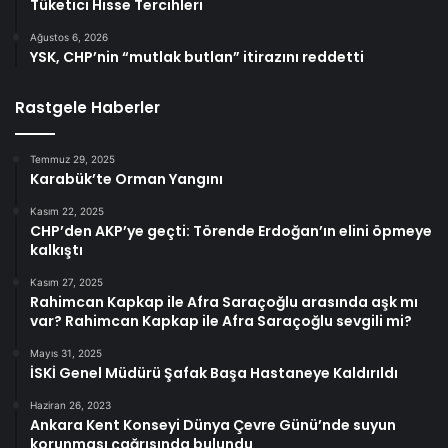
Tüketici Hisse Tercihleri
Ağustos 6, 2026
YSK, CHP’nin “mutlak butlan” itirazını reddetti
Rastgele Haberler
Temmuz 29, 2025
Karabük’te Orman Yangını
Kasım 22, 2025
CHP’den AKP’ye geçti: Törende Erdoğan’ın elini öpmeye
kalkıştı
Kasım 27, 2025
Rahimcan Kapkap ile Afra Saraçoğlu arasında aşk mı
var? Rahimcan Kapkap ile Afra Saraçoğlu sevgili mi?
Mayıs 31, 2025
İSKİ Genel Müdürü Şafak Başa Hastaneye Kaldırıldı
Haziran 26, 2023
Ankara Kent Konseyi Dünya Çevre Günü’nde suyun
korunması çağrısında bulundu