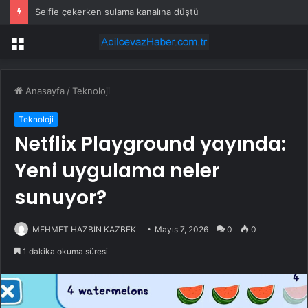
Selfie çekerken sulama kanalına düştü
Menü
Anasayfa
/
Teknoloji
Teknoloji
Netflix Playground yayında:
Yeni uygulama neler
sunuyor?
MEHMET HAZBİN KAZBEK
Mayıs 7, 2026
0
0
1 dakika okuma süresi