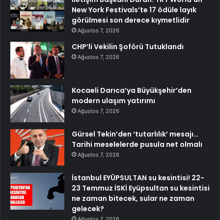
New York Festivals’te 17 ödüle layık
görülmesi son derece kıymetlidir
Ağustos 7, 2026
CHP’li Vekilin Şoförü Tutuklandı
Ağustos 7, 2026
Kocaeli Darıca’ya Büyükşehir’den
modern ulaşım yatırımı
Ağustos 7, 2026
Gürsel Tekin’den ‘tutarlılık’ mesajı…
Tarihi meselelerde pusula net olmalı
Ağustos 7, 2026
İstanbul EYÜPSULTAN su kesintisi! 22-
23 Temmuz İSKİ Eyüpsultan su kesintisi
ne zaman bitecek, sular ne zaman
gelecek?
Ağustos 7, 2026