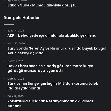
Ağustos 8, 2026
Bakan Gürlek Mumcu ailesiyle görüştü
Rastgele Haberler
Şubat 4, 2026
AKP’li belediyede işe alımlar akrabalıkla şekillendi
Nisan 17, 2026
Survivor’da Seren Ay ve Nisanur arasında büyük kavga!
Acun cezayı açıkladı
Ocak 11, 2026
Devlet hastanesine sipariş götüren moto kurye
gördüğü manzaraya isyan etti
Mart 13, 2026
Türkiye’nin Suriye için İngiliz MI6’dan koruma talebi
iddiası yalanlandı
Ekim 17, 2025
Yolsuzlukla suçlanan Netanyahu’dan akıl almaz
bahane