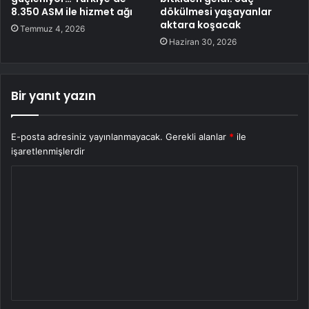
8.350 ASM ile hizmet ağı
dökülmesi yaşayanlar
aktara koşacak
Temmuz 4, 2026
Haziran 30, 2026
Bir yanıt yazın
E-posta adresiniz yayınlanmayacak.
Gerekli alanlar
*
ile
işaretlenmişlerdir
Y
o
r
u
m
*