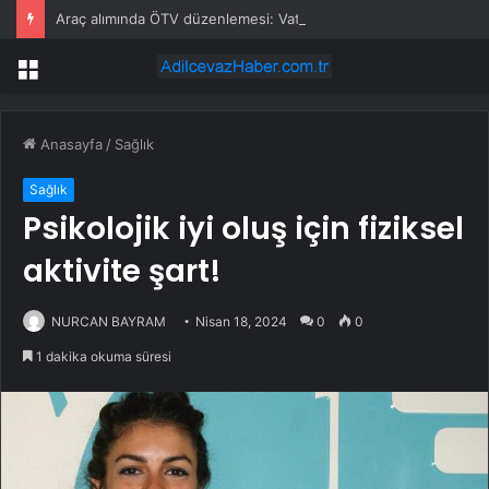
Araç alımında ÖTV düzenlemesi: Vatandaşlar bayilere akın etti
Menü
Anasayfa
/
Sağlık
Sağlık
Psikolojik iyi oluş için fiziksel
aktivite şart!
NURCAN BAYRAM
Nisan 18, 2024
0
0
1 dakika okuma süresi