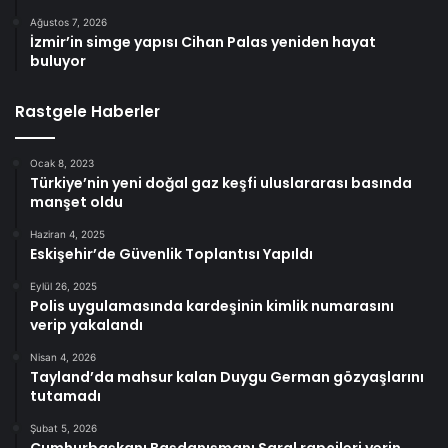
Ağustos 7, 2026
İzmir’in simge yapısı Cihan Palas yeniden hayat
buluyor
Rastgele Haberler
Ocak 8, 2023
Türkiye’nin yeni doğal gaz keşfi uluslararası basında
manşet oldu
Haziran 4, 2025
Eskişehir’de Güvenlik Toplantısı Yapıldı
Eylül 26, 2025
Polis uygulamasında kardeşinin kimlik numarasını
verip yakalandı
Nisan 4, 2026
Tayland’da mahsur kalan Duygu German gözyaşlarını
tutamadı
Şubat 5, 2026
Cumhurbaşkanı Başdanışmanı Saral rapçileri yerin