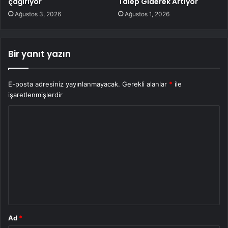
çağırıyor
Talep Giderek Artıyor
Ağustos 3, 2026
Ağustos 1, 2026
Bir yanıt yazın
E-posta adresiniz yayınlanmayacak.
Gerekli alanlar
*
ile
işaretlenmişlerdir
Y
o
r
u
m
*
Ad
*