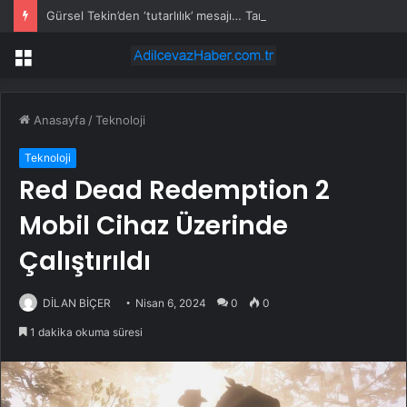
Gürsel Tekin’den ‘tutarlılık’ mesajı… Tarihi meselelerde pusula net olmalı
Menü
Anasayfa
/
Teknoloji
Teknoloji
Red Dead Redemption 2
Mobil Cihaz Üzerinde
Çalıştırıldı
DİLAN BİÇER
Nisan 6, 2024
0
0
1 dakika okuma süresi