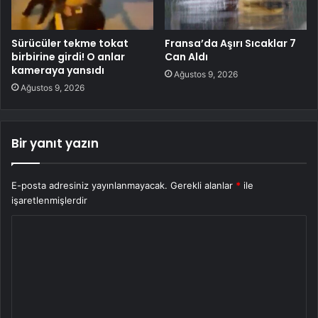
Sürücüler tekme tokat
Fransa’da Aşırı Sıcaklar 7
birbirine girdi! O anlar
Can Aldı
kameraya yansıdı
Ağustos 9, 2026
Ağustos 9, 2026
Bir yanıt yazın
E-posta adresiniz yayınlanmayacak.
Gerekli alanlar
*
ile
işaretlenmişlerdir
Y
o
r
u
m