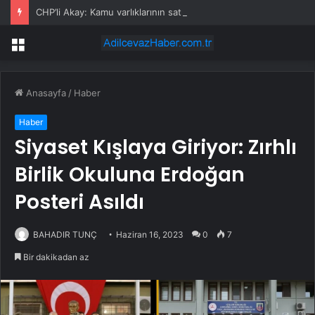
CHP’li Akay: Kamu varlıklarının satışında kamu yararı değil, kamu zararı var
Menü
Anasayfa
/
Haber
Haber
Siyaset Kışlaya Giriyor: Zırhlı
Birlik Okuluna Erdoğan
Posteri Asıldı
BAHADIR TUNÇ
Haziran 16, 2023
0
7
Bir dakikadan az