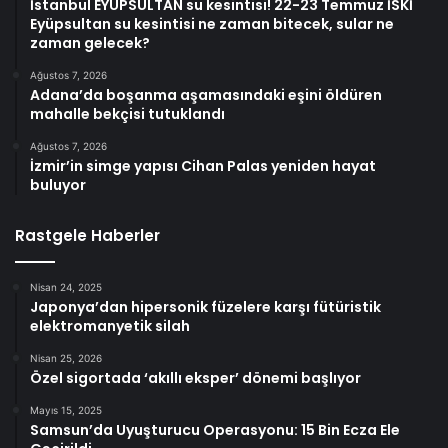
İstanbul EYÜPSULTAN su kesintisi! 22-23 Temmuz İSKİ
Eyüpsultan su kesintisi ne zaman bitecek, sular ne
zaman gelecek?
Ağustos 7, 2026
Adana’da boşanma aşamasındaki eşini öldüren
mahalle bekçisi tutuklandı
Ağustos 7, 2026
İzmir’in simge yapısı Cihan Palas yeniden hayat
buluyor
Rastgele Haberler
Nisan 24, 2025
Japonya’dan hipersonik füzelere karşı fütüristik
elektromanyetik silah
Nisan 25, 2026
Özel sigortada ‘akıllı eksper’ dönemi başlıyor
Mayıs 15, 2025
Samsun’da Uyuşturucu Operasyonu: 15 Bin Ecza Ele