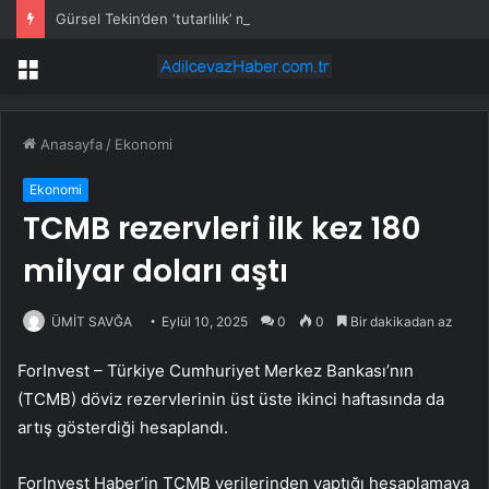
Gürsel Tekin’den ‘tutarlılık’ mesajı… Tarihi meselelerde pusula net olmalı
Menü
Anasayfa
/
Ekonomi
Ekonomi
TCMB rezervleri ilk kez 180
milyar doları aştı
ÜMİT SAVĞA
Eylül 10, 2025
0
0
Bir dakikadan az
ForInvest – Türkiye Cumhuriyet Merkez Bankası’nın
(TCMB) döviz rezervlerinin üst üste ikinci haftasında da
artış gösterdiği hesaplandı.
ForInvest Haber’in TCMB verilerinden yaptığı hesaplamaya