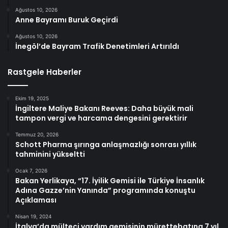
Ağustos 10, 2026
Anne Bayramı Buruk Geçirdi
Ağustos 10, 2026
İnegöl’de Bayram Trafik Denetimleri Artırıldı
Rastgele Haberler
Ekim 19, 2025
İngiltere Maliye Bakanı Reeves: Daha büyük mali
tampon vergi ve harcama dengesini gerektirir
Temmuz 20, 2026
Schott Pharma şırınga anlaşmazlığı sonrası yıllık
tahminini yükseltti
Ocak 7, 2026
Bakan Yerlikaya, “17. İyilik Gemisi ile Türkiye İnsanlık
Adına Gazze’nin Yanında” programında konuştu
Açıklaması
Nisan 19, 2024
İtalya’da mülteci yardım gemisinin mürettebatına 7 yıl