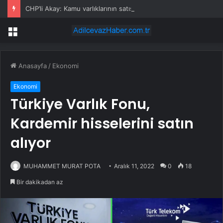
CHP’li Akay: Kamu varlıklarının satışında kamu yararı değil, kamu zararı var
Menü
Anasayfa
/
Ekonomi
Ekonomi
Türkiye Varlık Fonu,
Kardemir hisselerini satın
alıyor
MUHAMMET MURAT POTA
Aralık 11, 2022
0
18
Bir dakikadan az