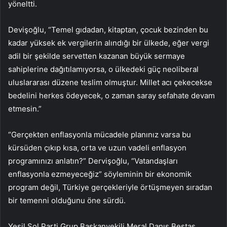
yöneltti.
Devişoğlu, “Temel gıdadan, kitaptan, çocuk bezinden bu
kadar yüksek ek vergilerin alındığı bir ülkede, eğer vergi
adil bir şekilde servetten kazanan büyük sermaye
sahiplerine dağıtılamıyorsa, o ülkedeki güç neoliberal
uluslararası düzene teslim olmuştur. Millet acı çekecekse
bedelini herkes ödeyecek, o zaman saray sefahate devam
etmesin.”
“Gerçekten enflasyonla mücadele planınız varsa bu
kürsüden çıkıp kısa, orta ve uzun vadeli enflasyon
programınızı anlatın?” Dervişoğlu, “Vatandaşları
enflasyonla ezmeyeceğiz” söyleminin bir ekonomik
program değil, Türkiye gerçekleriyle örtüşmeyen sıradan
bir temenni olduğunu öne sürdü.
Yeşil Sol Parti Grup Başkanvekili Meral Danış Beştaş,