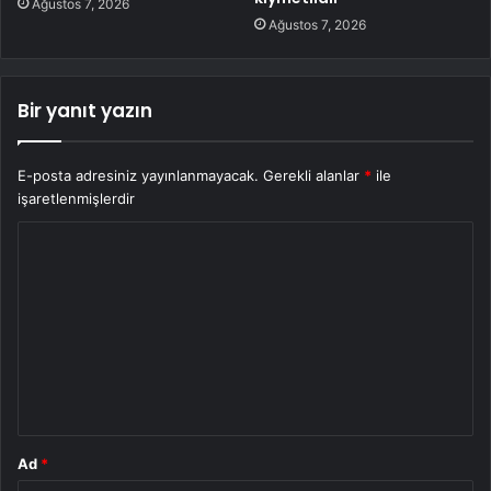
Ağustos 7, 2026
Ağustos 7, 2026
Bir yanıt yazın
E-posta adresiniz yayınlanmayacak.
Gerekli alanlar
*
ile
işaretlenmişlerdir
Y
o
r
u
m
*
Ad
*