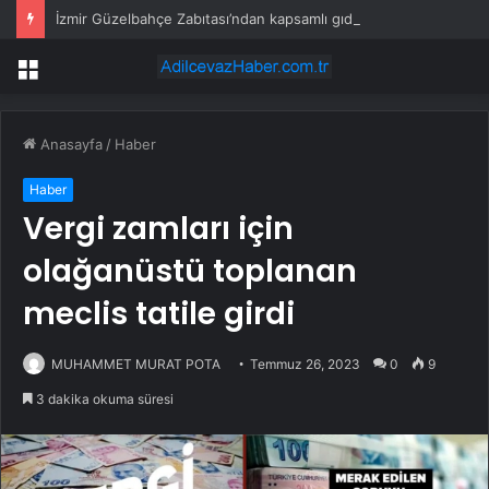
İzmir Güzelbahçe Zabıtası’ndan kapsamlı gıda denetimi
Menü
Anasayfa
/
Haber
Haber
Vergi zamları için
olağanüstü toplanan
meclis tatile girdi
MUHAMMET MURAT POTA
Temmuz 26, 2023
0
9
3 dakika okuma süresi