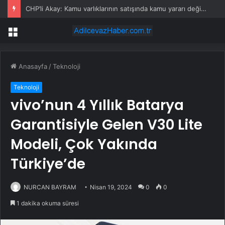
İsrailli kadın askerlerden skandal paylaşım
Menü
Anasayfa
/
Teknoloji
Teknoloji
vivo’nun 4 Yıllık Batarya
Garantisiyle Gelen V30 Lite
Modeli, Çok Yakında
Türkiye’de
NURCAN BAYRAM
Nisan 19, 2024
0
0
1 dakika okuma süresi