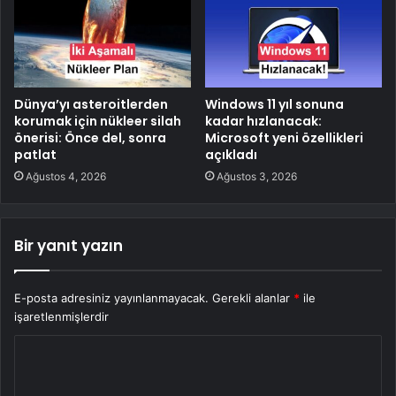
Dünya’yı asteroitlerden
Windows 11 yıl sonuna
korumak için nükleer silah
kadar hızlanacak:
önerisi: Önce del, sonra
Microsoft yeni özellikleri
patlat
açıkladı
Ağustos 4, 2026
Ağustos 3, 2026
Bir yanıt yazın
E-posta adresiniz yayınlanmayacak.
Gerekli alanlar
*
ile
işaretlenmişlerdir
Y
o