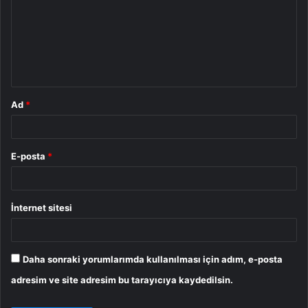
r
u
m
*
Ad
*
E-posta
*
İnternet sitesi
Daha sonraki yorumlarımda kullanılması için adım, e-posta
adresim ve site adresim bu tarayıcıya kaydedilsin.