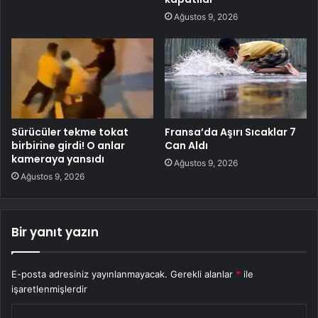
Ağustos 9, 2026
Sürücüler tekme tokat
Fransa’da Aşırı Sıcaklar 7
birbirine girdi! O anlar
Can Aldı
kameraya yansıdı
Ağustos 9, 2026
Ağustos 9, 2026
Bir yanıt yazın
E-posta adresiniz yayınlanmayacak.
Gerekli alanlar
*
ile
işaretlenmişlerdir
Y