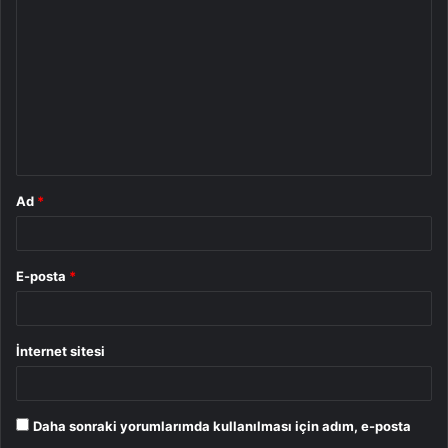
o
r
u
m
*
Ad
*
E-posta
*
İnternet sitesi
Daha sonraki yorumlarımda kullanılması için adım, e-posta