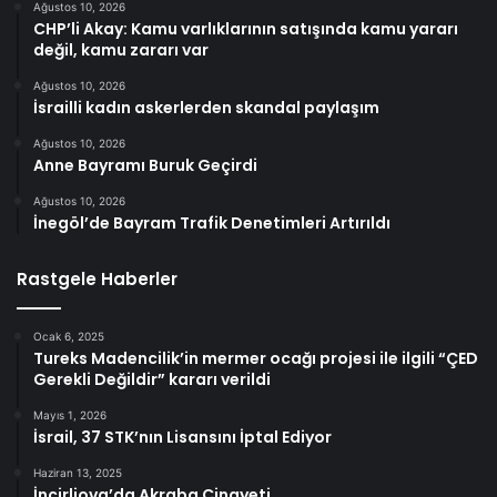
Ağustos 10, 2026
CHP’li Akay: Kamu varlıklarının satışında kamu yararı
değil, kamu zararı var
Ağustos 10, 2026
İsrailli kadın askerlerden skandal paylaşım
Ağustos 10, 2026
Anne Bayramı Buruk Geçirdi
Ağustos 10, 2026
İnegöl’de Bayram Trafik Denetimleri Artırıldı
Rastgele Haberler
Ocak 6, 2025
Tureks Madencilik’in mermer ocağı projesi ile ilgili “ÇED
Gerekli Değildir” kararı verildi
Mayıs 1, 2026
İsrail, 37 STK’nın Lisansını İptal Ediyor
Haziran 13, 2025
İncirliova’da Akraba Cinayeti