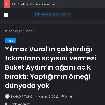
CHP’li Akay: Kamu varlıklarının satışında kamu yararı değil, kamu zararı var
Menü
Anasayfa
/
Haber
Haber
Yılmaz Vural’ın çalıştırdığı
takımların sayısını vermesi
Buket Aydın’ın ağzını açık
bıraktı: Yaptığımın örneği
dünyada yok
BAHADIR TUNÇ
Kasım 16, 2022
0
11
Bir dakikadan az