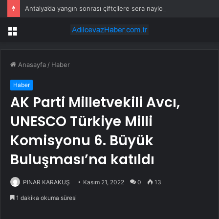
Antalya’da yangın sonrası çiftçilere sera naylonu desteği
Menü
Anasayfa
/
Haber
Haber
AK Parti Milletvekili Avcı,
UNESCO Türkiye Milli
Komisyonu 6. Büyük
Buluşması’na katıldı
PINAR KARAKUŞ
Kasım 21, 2022
0
13
1 dakika okuma süresi