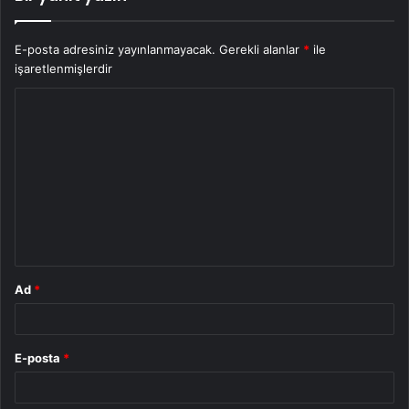
E-posta adresiniz yayınlanmayacak.
Gerekli alanlar
*
ile
işaretlenmişlerdir
Y
o
r
u
m
*
Ad
*
E-posta
*