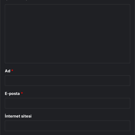
Y
o
r
u
m
*
Ad
*
E-posta
*
İnternet sitesi