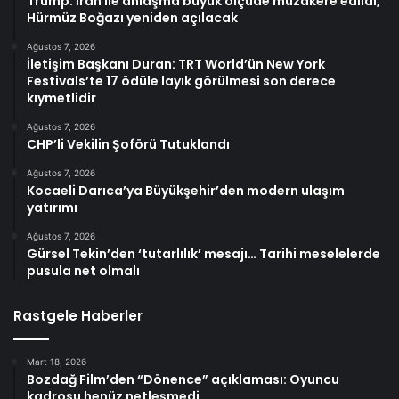
Trump: İran ile anlaşma büyük ölçüde müzakere edildi,
Hürmüz Boğazı yeniden açılacak
Ağustos 7, 2026
İletişim Başkanı Duran: TRT World’ün New York
Festivals’te 17 ödüle layık görülmesi son derece
kıymetlidir
Ağustos 7, 2026
CHP’li Vekilin Şoförü Tutuklandı
Ağustos 7, 2026
Kocaeli Darıca’ya Büyükşehir’den modern ulaşım
yatırımı
Ağustos 7, 2026
Gürsel Tekin’den ‘tutarlılık’ mesajı… Tarihi meselelerde
pusula net olmalı
Rastgele Haberler
Mart 18, 2026
Bozdağ Film’den “Dönence” açıklaması: Oyuncu
kadrosu henüz netleşmedi