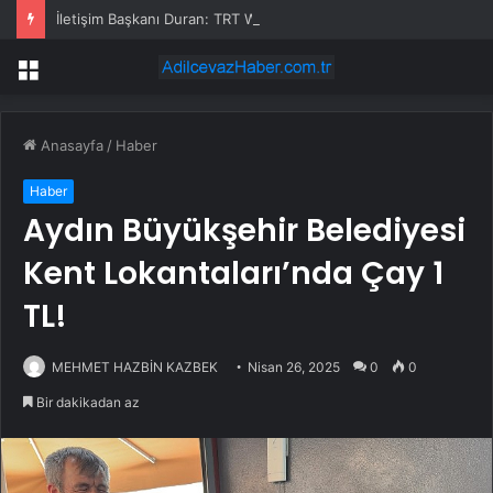
İletişim Başkanı Duran: TRT World’ün New York Festivals’te 17 ödüle layık görülmesi son derece kıymetlidir
Menü
Anasayfa
/
Haber
Haber
Aydın Büyükşehir Belediyesi
Kent Lokantaları’nda Çay 1
TL!
MEHMET HAZBİN KAZBEK
Nisan 26, 2025
0
0
Bir dakikadan az