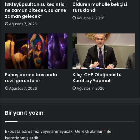
İSKİ Eyüpsultan su kesintisi
öldüren mahalle bekçisi
ne zaman bitecek, sular ne
tutuklandı
zaman gelecek?
Ağustos 7, 2026
Ağustos 7, 2026
Fuhuş barına baskında
Kılıç: CHP Olağanüstü
rezil görüntüler
Kurultay Yapmalı
Ağustos 7, 2026
Ağustos 7, 2026
Bir yanıt yazın
E-posta adresiniz yayınlanmayacak.
Gerekli alanlar
*
ile
işaretlenmişlerdir