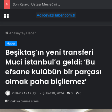
Son Kalaycı Ustası Mesleğini Yaşatmaya Çalışıyor
Menü
Anasayfa
/
Haber
Haber
Beşiktaş’ın yeni transferi
Muci İstanbul’a geldi: ‘Bu
efsane kulübün bir parçası
olmak paha biçilemez’
PINAR KARAKUŞ
Şubat 10, 2024
0
0
1 dakika okuma süresi