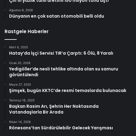
Çin’in yazlık tahıl üretimi 150 milyon tonu aştı
Ağustos 8, 2026
Dünyanın en çok satan otomobili belli oldu
Rastgele Haberler
Mart 6, 2025
Hatay’da İşçi Servisi TIR’a Çarptı: 6 Ölü, 8 Yaralı
Ocak 20, 2026
Yedigöller’de nesli tehlike altında olan su samuru
görüntülendi
Mayıs 27, 2025
Şimşek, bugün KKTC’de resmi temaslarda bulunacak
Temmuz 16, 2025
Başkan Rasim Arı, Şehrin Her Noktasında
Vatandaşlarla Bir Arada
Nisan 14, 2026
Rönesans’tan Sürdürülebilir Gelecek Yarışması