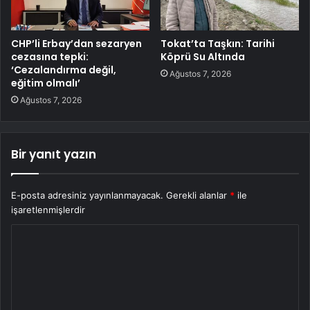
CHP’li Erbay’dan sezaryen
Tokat’ta Taşkın: Tarihi
cezasına tepki:
Köprü Su Altında
‘Cezalandırma değil,
Ağustos 7, 2026
eğitim olmalı’
Ağustos 7, 2026
Bir yanıt yazın
E-posta adresiniz yayınlanmayacak.
Gerekli alanlar
*
ile
işaretlenmişlerdir
Y
o
r
u