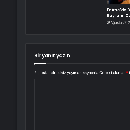
Edirne’de 
Bayramı C
Ağustos 7, 
Bir yanıt yazın
E-posta adresiniz yayınlanmayacak.
Gerekli alanlar
*
i
Y
o
r
u
m
*