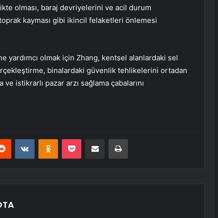
etikte olması, baraj devriyelerini ve acil durum
oprak kayması gibi ikincil felaketleri önlemesi
ne yardımcı olmak için Zhang, kentsel alanlardaki sel
çekleştirme, binalardaki güvenlik tehlikelerini ortadan
a ve istikrarlı pazar arzı sağlama çabalarını
erest
Reddit
VKontakte
Odnoklassniki
Pocket
E-Posta ile paylaş
Yazdır
OTA