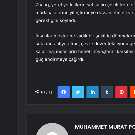
Zhang, yerel yetkililerin sel suları çekilirken t
müdahalelerini iyileştirmeye devam etmesi ve t
gerektiğini söyledi.
İnsanların evlerine sadık bir şekilde dönmeleri
sularını tahliye etme, çevre dezenfeksiyonu ger
kaldırma, insanların temel ihtiyaçlarını karşılam
güçlendirmeye çağırdı.¦
Facebook
Twitter
LinkedIn
Tumblr
Pint
Paylaş
MUHAMMET MURAT P