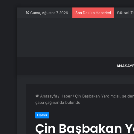
Gürsel Te
Cuma, Ağustos 7 2026
Son Dakika Haberleri
ANASAY
Anasayfa
/
Haber
/
Çin Başbakan Yardımcısı, selden
çaba çağrısında bulundu
Haber
Çin Başbakan Y