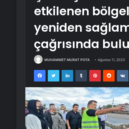
etkilenen bölge
yeniden sağlam
çağrısında bul
MUHAMMET MURAT POTA
Ağustos 11, 2023
Facebook
Twitter
LinkedIn
Tumblr
Pinterest
Reddit