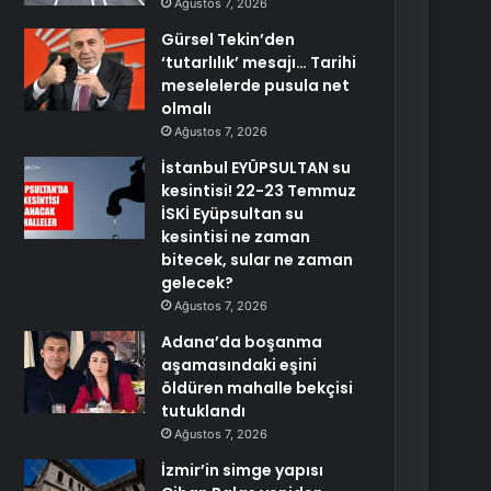
Ağustos 7, 2026
Gürsel Tekin’den
‘tutarlılık’ mesajı… Tarihi
meselelerde pusula net
olmalı
Ağustos 7, 2026
İstanbul EYÜPSULTAN su
kesintisi! 22-23 Temmuz
İSKİ Eyüpsultan su
kesintisi ne zaman
bitecek, sular ne zaman
gelecek?
Ağustos 7, 2026
Adana’da boşanma
aşamasındaki eşini
öldüren mahalle bekçisi
tutuklandı
Ağustos 7, 2026
İzmir’in simge yapısı