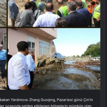
akan Yardımcısı Zhang Guoqing, Pazartesi günü Çin’in
ler sırasında selden etkilenen bölgelerin mümkün olan