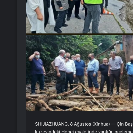
SHIJIAZHUANG, 8 Ağustos (Xinhua) — Çin Başb
kuzeyindeki Hebei eyaletinde yaptığı inceleme