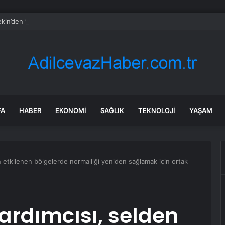
kin’den ‘tutarlılık’ mesajı… Tarihi meselelerde pusula net olmalı
FA
HABER
EKONOMI
SAĞLIK
TEKNOLOJI
YAŞAM
 etkilenen bölgelerde normalliği yeniden sağlamak için ortak
ardımcısı, selden