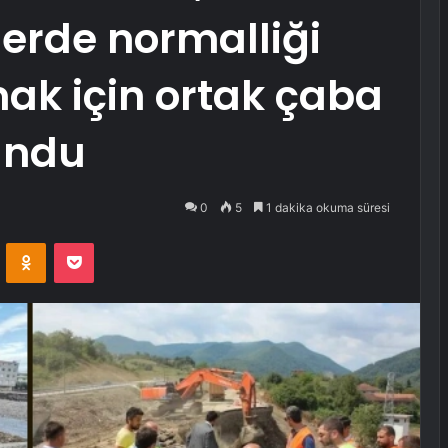
lerde normalliği
ak için ortak çaba
undu
0
5
1 dakika okuma süresi
VKontakte
Odnoklassniki
Pocket