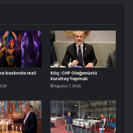
na baskında rezil
Kılıç: CHP Olağanüstü
Kurultay Yapmalı
2026
Ağustos 7, 2026