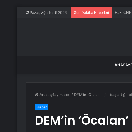
Burhaniye
Pazar, Ağustos 9 2026
Son Dakika Haberleri
ANASAY
Anasayfa
/
Haber
/
DEM’in ‘Öcalan’ için başlattığı
Haber
DEM’in ‘Öcalan’ 