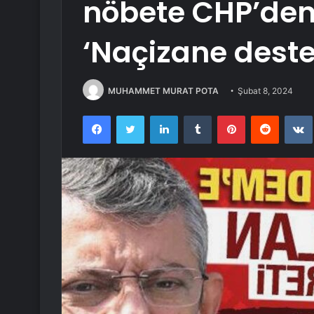
nöbete CHP’den
‘Naçizane deste
MUHAMMET MURAT POTA
Şubat 8, 2024
Facebook
Twitter
LinkedIn
Tumblr
Pinterest
Reddit