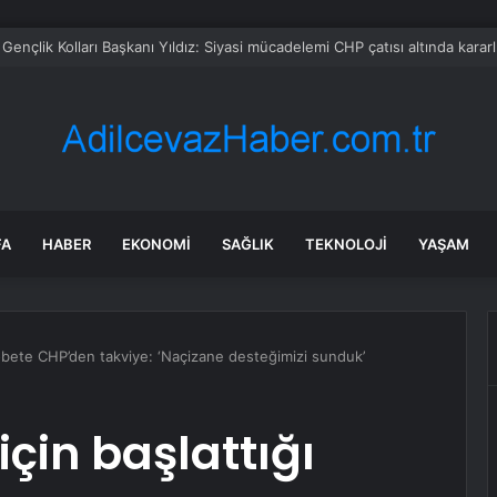
 Belediye Başkanı Ali Kemal Deveciler CHP’den istifa etti
FA
HABER
EKONOMI
SAĞLIK
TEKNOLOJI
YAŞAM
 nöbete CHP’den takviye: ‘Naçizane desteğimizi sunduk’
için başlattığı