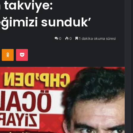
 takviye:
ğimizi sunduk’
0
0
1 dakika okuma süresi
VKontakte
Odnoklassniki
Pocket