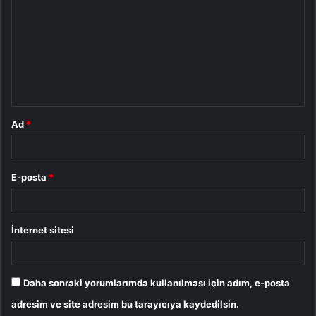
o
r
u
m
*
Ad
*
E-posta
*
İnternet sitesi
Daha sonraki yorumlarımda kullanılması için adım, e-posta
adresim ve site adresim bu tarayıcıya kaydedilsin.