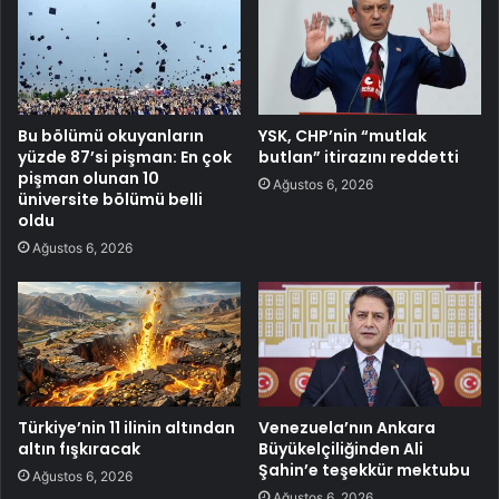
Bu bölümü okuyanların
YSK, CHP’nin “mutlak
yüzde 87’si pişman: En çok
butlan” itirazını reddetti
pişman olunan 10
Ağustos 6, 2026
üniversite bölümü belli
oldu
Ağustos 6, 2026
Türkiye’nin 11 ilinin altından
Venezuela’nın Ankara
altın fışkıracak
Büyükelçiliğinden Ali
Şahin’e teşekkür mektubu
Ağustos 6, 2026
Ağustos 6, 2026