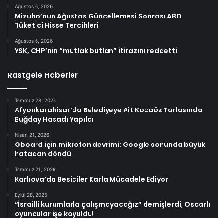
Ağustos 6, 2026
Mizuho’nun Ağustos Güncellemesi Sonrası ABD
Tüketici Hisse Tercihleri
Ağustos 6, 2026
YSK, CHP’nin “mutlak butlan” itirazını reddetti
Rastgele Haberler
Temmuz 28, 2025
Afyonkarahisar’da Belediyeye Ait Kocaöz Tarlasında
Buğday Hasadı Yapıldı
Nisan 21, 2026
Gboard için mikrofon devrimi: Google sonunda büyük
hatadan döndü
Temmuz 21, 2026
Karlıova’da Besiciler Karla Mücadele Ediyor
Eylül 28, 2025
“İsrailli kurumlarla çalışmayacağız” demişlerdi, Oscarlı
oyuncular işe koyuldu!