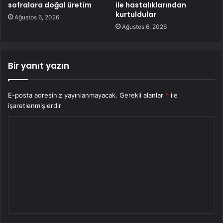
sofralara doğal üretim
ile hastalıklarından
kurtuldular
Ağustos 6, 2026
Ağustos 6, 2026
Bir yanıt yazın
E-posta adresiniz yayınlanmayacak.
Gerekli alanlar
*
ile
işaretlenmişlerdir
Y
o
r
u
m
*