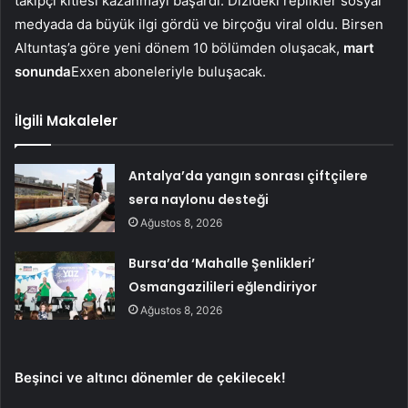
takipçi kitlesi kazanmayı başardı. Dizideki replikler sosyal
medyada da büyük ilgi gördü ve birçoğu viral oldu. Birsen
Altuntaş’a göre yeni dönem 10 bölümden oluşacak,
mart
sonunda
Exxen aboneleriyle buluşacak.
İlgili Makaleler
Antalya’da yangın sonrası çiftçilere
sera naylonu desteği
Ağustos 8, 2026
Bursa’da ‘Mahalle Şenlikleri’
Osmangazilileri eğlendiriyor
Ağustos 8, 2026
Beşinci ve altıncı dönemler de çekilecek!