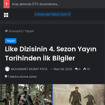
Araç alımında ÖTV düzenlemesi: Vatandaşlar bayilere akın etti
Menü
Anasayfa
/
Yaşam
Yaşam
Like Dizisinin 4. Sezon Yayın
Tarihinden İlk Bilgiler
MUHAMMET MURAT POTA
Mart 29, 2023
0
10
1 dakika okuma süresi