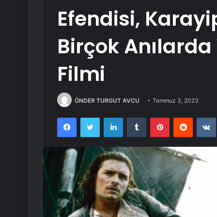
Efendisi, Karayi
Birçok Anılarda 
Filmi
ÖNDER TURGUT AVCU
Temmuz 3, 2023
Facebook
Twitter
LinkedIn
Tumblr
Pinterest
Reddit