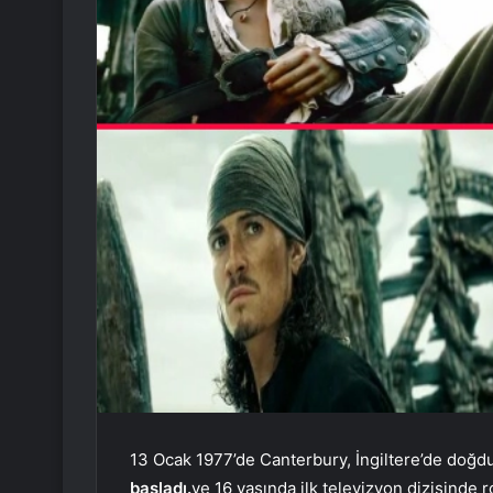
13 Ocak 1977’de Canterbury, İngiltere’de doğd
başladı.
ve 16 yaşında ilk televizyon dizisinde r