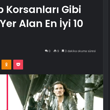
p Korsanları Gibi
Yer Alan En İyi 10
0
9
3 dakika okuma süresi
VKontakte
Odnoklassniki
Pocket