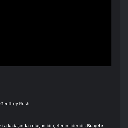
 Geoffrey Rush
ki arkadaşından oluşan bir çetenin lideridir.
Bu çete