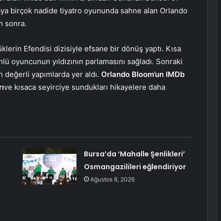
ya birçok nadide tiyatro oyununda sahne alan Orlando
n sonra.
lerin Efendisi dizisiyle efsane bir dönüş yaptı. Kısa
ünlü oyuncunun yıldızının parlamasını sağladı. Sonraki
n değerli yapımlarda yer aldı.
Orlando Bloom’un IMDb
rı
ve kısaca seyirciye sundukları hikayelere daha
Bursa’da ‘Mahalle Şenlikleri’
Osmangazilileri eğlendiriyor
Ağustos 8, 2026