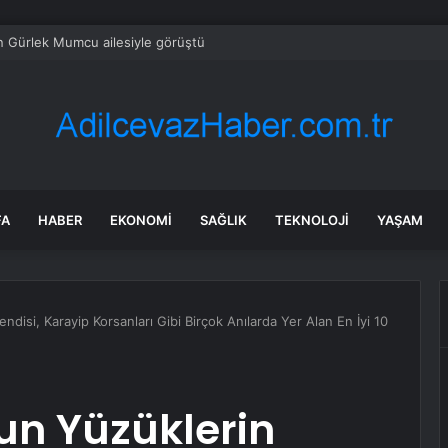
’da ‘Mahalle Şenlikleri’ Osmangazilileri eğlendiriyor
FA
HABER
EKONOMI
SAĞLIK
TEKNOLOJI
YAŞAM
disi, Karayip Korsanları Gibi Birçok Anılarda Yer Alan En İyi 10
un Yüzüklerin