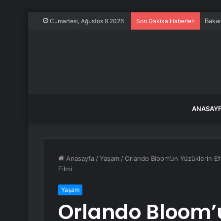
Bursa
Cumartesi, Ağustos 8 2026
Son Dakika Haberleri
ANASAY
Anasayfa
/
Yaşam
/
Orlando Bloom’un Yüzüklerin Efen
Filmi
Yaşam
Orlando Bloom’