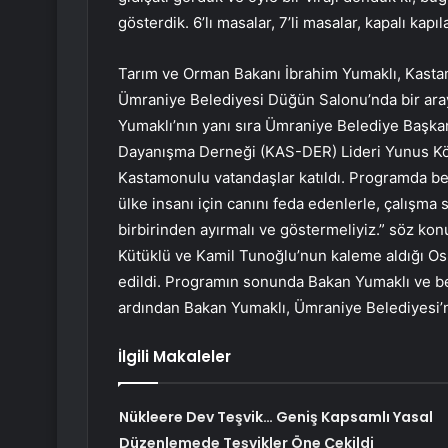
gösterdik. 6’lı masalar, 7’li masalar, kapalı kap
Tarım ve Orman Bakanı İbrahim Yumaklı, Kastam
Ümraniye Belediyesi Düğün Salonu’nda bir ara
Yumaklı’nın yanı sıra Ümraniye Belediye Başka
Dayanışma Derneği (KAS-DER) Lideri Yunus Kökte
Kastamonulu vatandaşlar katıldı. Programda be
ülke insanı için canını feda edenlerle, çalışma s
birbirinden ayırmalı ve göstermeliyiz.” söz k
Kütüklü ve Kamil Tunoğlu’nun kaleme aldığı Os
edildi. Programın sonunda Bakan Yumaklı ve be
ardından Bakan Yumaklı, Ümraniye Belediyesi’ni 
İlgili Makaleler
Nükleere Dev Teşvik… Geniş Kapsamlı Yasal
Düzenlemede Teşvikler Öne Çekildi