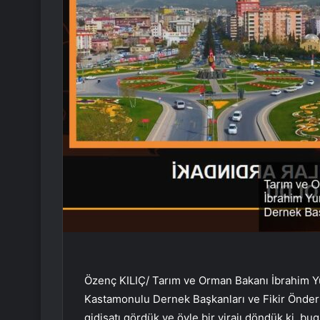
Özenç KILIÇ/ Tarım ve Orman Bakanı İbrahim 
Kastamonulu Dernek Başkanları ve Fikir Önderler
gidişatı gördük ve öyle bir virajı döndük ki, bu