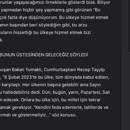
runlar yaşayacağımızı örneklerle gösterdi bize. Biliyor
 yapmadan hiçbir şey yapmamış gibi görünen “Bu
ile çok fazla diye düşünüyorum. Bu ülkeye hizmet etmek
mın başından beri söylediğim gibi, bu arzu
ların hissettiği bu ülkeye hizmet etmek bizi
i.
BUNUN ÜSTESİNDEN GELECEĞİZ SÖYLEDİ
onuşan Bakan Yumaklı, Cumhurbaşkanı Recep Tayyip
k, “6 Şubat 2023’te bu ülke, tüm dünyada kabul edilen,
e karşılaştı. Her ülkenin başına gelebilir ama Sayın
alledebiliriz dedi. Dün, bugün, yarın, Pazartesi, Salı
m edecek. Onlara bu ülke için, bu millet için tekrar
mak gerekiyor. “Kendini feda edenlerle, tatillerde ve
ırmalı ve göstermeliyiz. .” söz konusu.