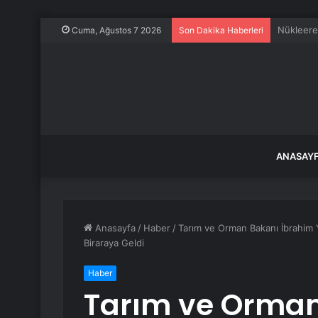
Edirne’d
Cuma, Ağustos 7 2026
Son Dakika Haberleri
ANASAY
Anasayfa
/
Haber
/
Tarım ve Orman Bakanı İbrahim 
Biraraya Geldi
Haber
Tarım ve Orman