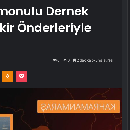
monulu Dernek
kir Önderleriyle
0
0
2 dakika okuma süresi
VKontakte
Odnoklassniki
Pocket