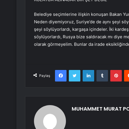
Belediye seçimlerine ilişkin konuşan Bakan Yuma
Neden diyemiyoruz, Suriye’de de aynı şeyi söylü
şeyi söylüyorlardı, kargaşa içindeler. İki karde
söylüyorlardı, Rusya bize saldıracak mı diye me
olarak görmeyelim. Bunlar da irade eksikliğind
Facebook
Twitter
LinkedIn
Tumblr
Pint
Paylaş
MUHAMMET MURAT P