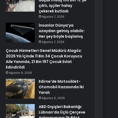
düşük maaş 153 bin TL’ye
çıktı, işçiler halay
çekerek kutladı
Ağustos 7, 2026
İnsanlar Dünya’ya
uzaydan gelmiş olabilir:
Her şey böyle başlamış
Ağustos 7, 2026
Çocuk Hizmetleri Genel Müdürü Alagöz:
2026 Yılı İçinde 11 Bin 34 Çocuk Koruyucu
Aile Yanında, 21 Bin 197 Çocuk Evlat
Edindirildi
Ağustos 6, 2026
Edirne’de Motosiklet-
Otomobil Kazasında İki
Yaralı
Ağustos 6, 2026
ABD Dışişleri Bakanlığı:
Lübnan’da Üçlü Çerçeve
Anlaşmasının İlk Pilot