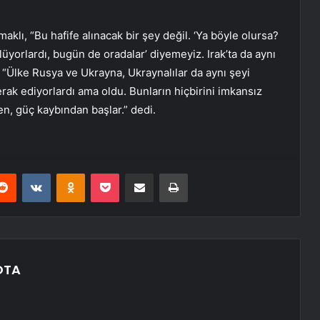
klı, “Bu hafife alınacak bir şey değil. ‘Ya böyle olursa?
yorlardı, bugün de oradalar’ diyemeyiz. Irak’ta da aynı
ş “Ülke Rusya ve Ukrayna, Ukraynalılar da aynı şeyi
rak ediyorlardı ama oldu. Bunların hiçbirini imkansız
en, güç kaybından başlar.” dedi.
erest
Reddit
VKontakte
Odnoklassniki
Pocket
E-Posta ile paylaş
Yazdır
OTA