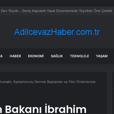
e Bulgar Alfabesi Bayramı Coşkusu
FA
HABER
EKONOMI
SAĞLIK
TEKNOLOJI
YAŞAM
Yumaklı, Kastamonulu Dernek Başkanları ve Fikir Önderleriyle
 Bakanı İbrahim