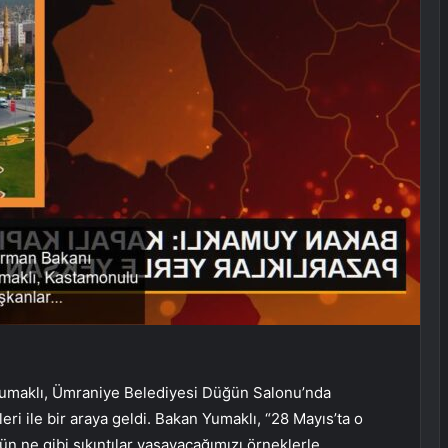
Yumaklı, Ümraniye Belediyesi Düğün Salonu’nda
i ile bir araya geldi. Bakan Yumaklı, “28 Mayıs’ta o
gün ne gibi sıkıntılar yaşayacağımızı örneklerle