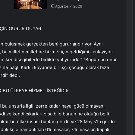
Ağustos 7, 2026
İÇİN GURUR DUYAR.
en buluşmak gerçekten beni gururlandırıyor. Aynı
u milletin milletine hizmet için geldiğimiz anlayışını
n, kendisi gibilerle birlikte yol yürüdü.” “Bugün bu onur
ine bağlı Kerkli köyünde bir işçi çocuğu olarak bize
rdi” dedi.
K BU ÜLKEYE HİZMET İSTEĞİDİR”
 bu unsurla ilgili zerre kadar hayal gücü olmayan,
ydi ve kendi çıkarları olsa bile bunun ne olduğu belli
şükür bu ülke insanı bunları gördü ve 28 Mayıs’ta gördü.”
k ki, elhamdülillah 6’lı masalar, 7’li masalar, kapalı