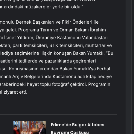
ılar ardındaki müzakereler yerle bir oldu.”
onulu Dernek Başkanları ve Fikir Önderleri ile
ya geldi. Programa Tarım ve Orman Bakanı İbrahim
nı İsmet Yıldırım, Ümraniye Kastamonu Vatandaşları
n, parti temsilcileri, STK temsilcileri, muhtarlar ve
lediye seçimlerine ilişkin konuşan Bakan Yumaklı, “Bu
aatlerini tatillerde ve pazarlıklarda geçirenleri
onusu. Konuşmasının ardından Bakan Yumaklı’ya Ferhat
manlı Arşiv Belgelerinde Kastamonu adlı kitap hediye
raberindeki heyet toplu fotoğraf çektirdi. Programın
ziyaret etti.
Edirne’de Bulgar Alfabesi
Bayramı Coşkusu