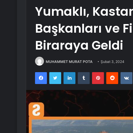
Yumaklı, Kasta
Başkanları ve Fi
Biraraya Geldi
MUHAMMET MURAT POTA
Şubat 3, 2024
Facebook
Twitter
LinkedIn
Tumblr
Pinterest
Reddit