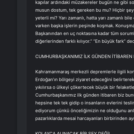
kapılar ardındaki müzakereler bugün ne gibi so
musun dostum, tek gereken bu mu? Hiçbir şey
yeterli mi? Yarı zamanlı, hatta yarı zamanlı b
varken başka işlerin peşinde koşmak. Konuşma
Başkanından en uç noktasına kadar tüm sorumlu
diğerlerinden farklı kılıyor.” “En büyük fark” ded
CUMHURBAŞKANIMIZ İLK GÜNDEN İTİBAREN 
Kahramanmaraş merkezli depremlerle ilgili k
Erdoğan’ın bölgeyi ziyaret edeceğini belirtere
yıkılırsa o ülkeyi çökertecek büyük bir felaketl
Cumhurbaşkanımız ilk günden itibaren biz bunu h
hepsine tek tek gidip o insanların evlerini tesli
ediyorum çünkü önceliğimizin ne olduğunu anla
pazarlıklarda mesai harcayanları birbirinden ay
KOLAYCA ALINACAK BİR ŞEY DEĞİL