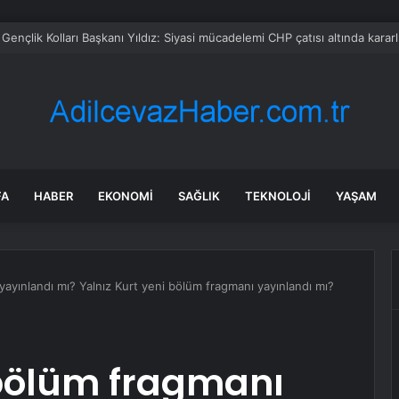
 Belediye Başkanı Ali Kemal Deveciler CHP’den istifa etti
FA
HABER
EKONOMI
SAĞLIK
TEKNOLOJI
YAŞAM
yayınlandı mı? Yalnız Kurt yeni bölüm fragmanı yayınlandı mı?
 bölüm fragmanı