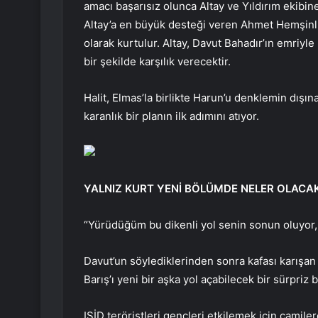
amacı başarısız olunca Altay ve Yıldırım ekibin
Altay’a en büyük desteği veren Ahmet Hemşinli’n
olarak kurtulur. Altay, Davut Bahadır’ın emriyl
bir şekilde karşılık verecektir.
Halit, Elmas’la birlikte Harun’u denklemin dış
karanlık bir planın ilk adımını atıyor.
YALNIZ KURT YENİ BÖLÜMDE NELER OLACA
“Yürüdüğüm bu dikenli yol senin sonun oluyor,
Davut’un söylediklerinden sonra kafası karışan 
Barış’ı yeni bir aşka yol açabilecek bir sürpriz
IŞİD teröristleri gençleri etkilemek için cami