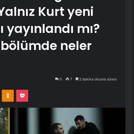
Yalnız Kurt yeni
 yayınlandı mı?
i bölümde neler
0
7
2 dakika okuma süresi
VKontakte
Odnoklassniki
Pocket