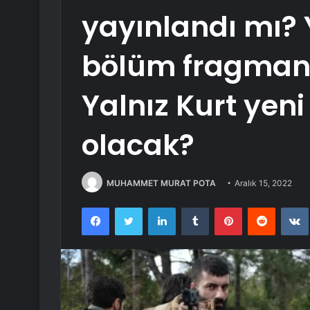
yayınlandı mı? 
bölüm fragmanı
Yalnız Kurt yen
olacak?
MUHAMMET MURAT POTA
Aralık 15, 2022
Facebook
Twitter
LinkedIn
Tumblr
Pinterest
Reddit