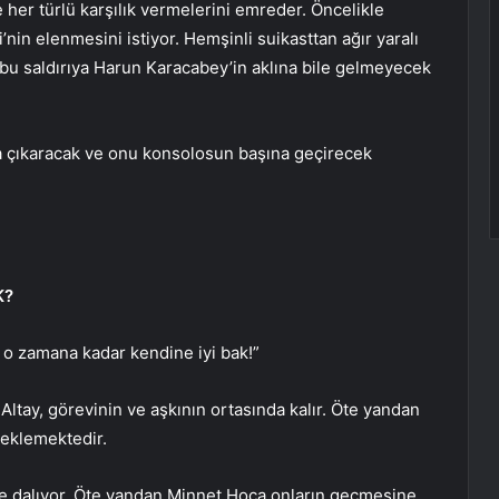
e her türlü karşılık vermelerini emreder. Öncelikle
in elenmesini istiyor. Hemşinli suikasttan ağır yaralı
e bu saldırıya Harun Karacabey’in aklına bile gelmeyecek
ına çıkaracak ve onu konsolosun başına geçirecek
K?
 o zamana kadar kendine iyi bak!”
Altay, görevinin ve aşkının ortasında kalır. Öte yandan
 beklemektedir.
lere dalıyor. Öte yandan Minnet Hoca onların geçmesine