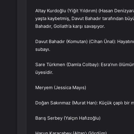
Altay Kurdoğlu (Yiğit Yıldırım) (Hasan Denizyar
yaşta kaybetmiş, Davut Bahadır tarafından büy
Bahadır, Goliath’a karşı savaşıyor.
Davut Bahadır (Komutan) (Cihan Ünal): Hayatını 
subayı.
Sare Türkmen (Damla Colbay): Esra’nın ölümünde
üyesidir.
Meryem (Jessica Mayıs)
Doğan Sakınmaz (Murat Han): Küçük çaplı bir maf
Barış Serbey (Yalçın Hafızoğlu)
Harun Karacabey (Altan’ı Gördüm)